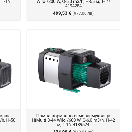
 1-1"/
Wilo /800 W, Q-6,0 m3/h, Н-55 м, 1-1"/
4194284
499,53 €
(977,00 лв)
кваща
Помпа нормално самозасмукваща
/h, Н-50
HiMulti 3-44 Wilo /600 W, Q-6,0 m3/h, Н-42
м, 1-1"/ 4189524