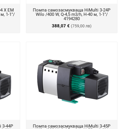
4 X EM
Помпа самозасмукваща HiMulti 3-24P
м, 1-1"/
Wilo /400 W, Q-4,5 m3/h, Н-40 м, 1-1"/
4194280
388,07 €
(759,00 лв)
 3-44P
Помпа самозасмукваща HiMulti 3-45P