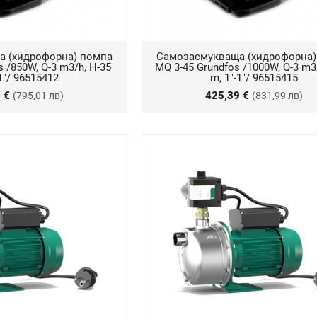
 (хидрофорна) помпа
Самозасмукваща (хидрофорна)
 /850W, Q-3 m3/h, H-35
MQ 3-45 Grundfos /1000W, Q-3 m3
1"/ 96515412
m, 1"-1"/ 96515415
8 €
425,39 €
(795,01 лв)
(831,99 лв)