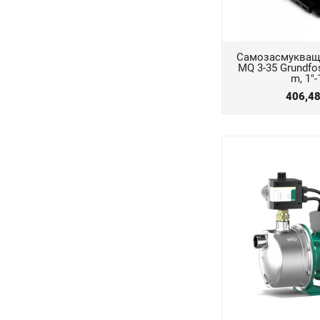
Самозасмукваща
MQ 3-35 Grundfos
m, 1"-
406,4