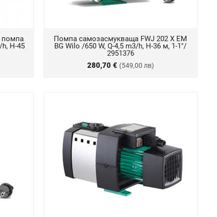
 помпа
Помпа самозасмукваща FWJ 202 X EM
/h, H-45
BG Wilo /650 W, Q-4,5 m3/h, Н-36 м, 1-1"/
2951376
280,70 €
(549,00 лв)