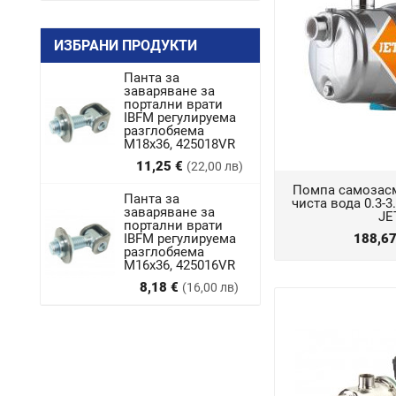
ИЗБРАНИ ПРОДУКТИ
Панта за
заваряване за
портални врати
IBFM регулируема
разглобяема
M18x36, 425018VR
Цена
11,25 €
(22,00 лв)
Помпа самозасм
Панта за
чиста вода 0.3-3.6
заваряване за
JE
портални врати
IBFM регулируема
188,6
разглобяема
М16х36, 425016VR
Цена
8,18 €
(16,00 лв)