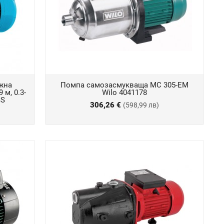
жна
Помпа самозасмукваща MC 305-EM
 м, 0.3-
Wilo 4041178
SS
306,26 €
(598,99 лв)