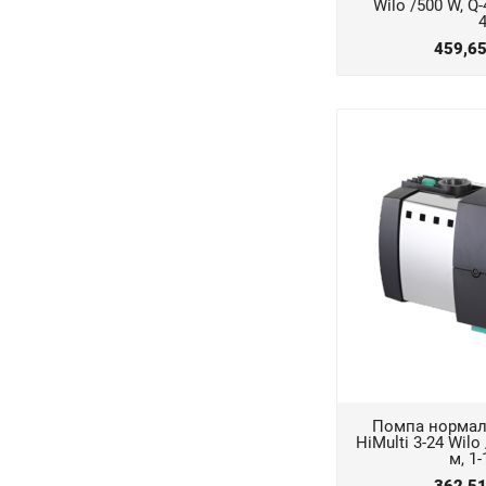
Wilo /500 W, Q-
459,6
Помпа нормал
HiMulti 3-24 Wilo
м, 1