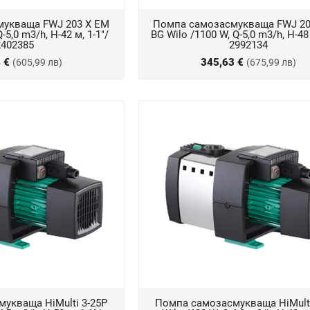
укваща FWJ 203 X EM
Помпа самозасмукваща FWJ 20
-5,0 m3/h, Н-42 м, 1-1"/
BG Wilo /1100 W, Q-5,0 m3/h, Н-48 
2402385
2992134
4 €
345,63 €
(605,99 лв)
(675,99 лв)
укваща HiMulti 3-25P
Помпа самозасмукваща HiMulti