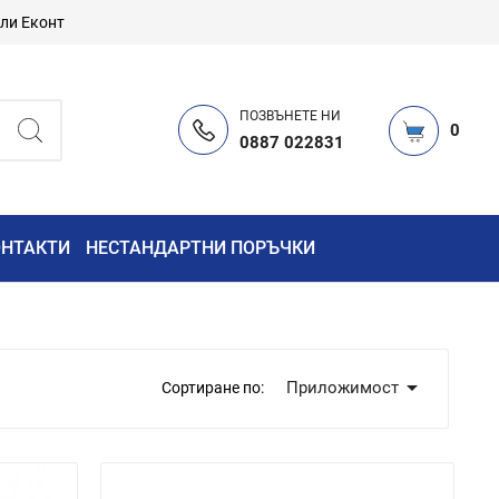
или Еконт
ПОЗВЪНЕТЕ НИ
0
0887 022831
ОНТАКТИ
НЕСТАНДАРТНИ ПОРЪЧКИ

Приложимост
Сортиране по: