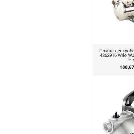
Помпа центроб
4262916 Wilo WJ
Н-
188,6