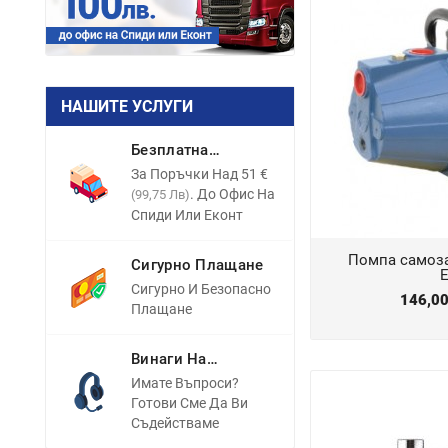
НАШИТЕ УСЛУГИ
Безплатна
Доставка
За Поръчки Над 51 €
. До Офис На
(99,75 Лв)
Спиди Или Еконт
Помпа самоза
Сигурно Плащане
E
Сигурно И Безопасно
146,0
Плащане
Винаги На
Разположение
Имате Въпроси?
Готови Сме Да Ви
Съдействаме