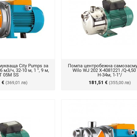
укваща City Pumps за
Помпа центробежна самозасм
 м3/ч, 32-10 м, 1 ", 9 м,
Wilo WJ 202 X-4081221 /Q-4,50
T 05M SS
Н-34м, 1-1"/
7 €
181,51 €
(369,01 лв)
(355,00 лв)