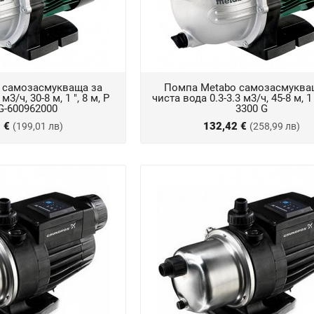
 самозасмукваща за
Помпа Metabo самозасмуква
м3/ч, 30-8 м, 1 ", 8 м, P
чиста вода 0.3-3.3 м3/ч, 45-8 м, 1 
G-600962000
3300 G
5 €
132,42 €
(199,01 лв)
(258,99 лв)