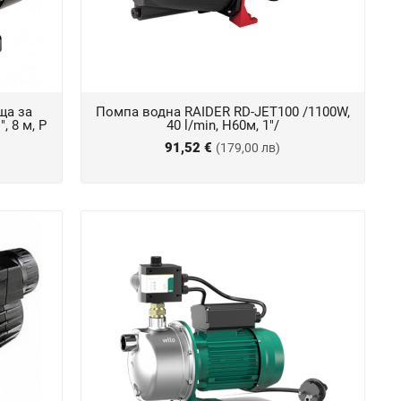
ща за
Помпа водна RAIDER RD-JET100 /1100W,
", 8 м, P
40 l/min, Н60м, 1"/
91,52 €
(179,00 лв)