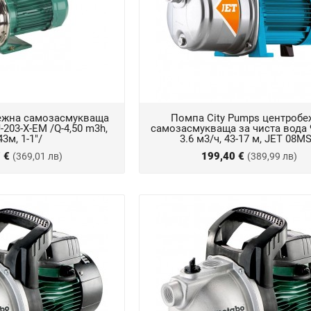
ежна самозасмукваща
Помпа City Pumps центробе
-203-X-EM /Q-4,50 m3h,
самозасмукваща за чиста вода 9
43м, 1-1"/
3.6 м3/ч, 43-17 м, JET 08M
7 €
199,40 €
(369,01 лв)
(389,99 лв)