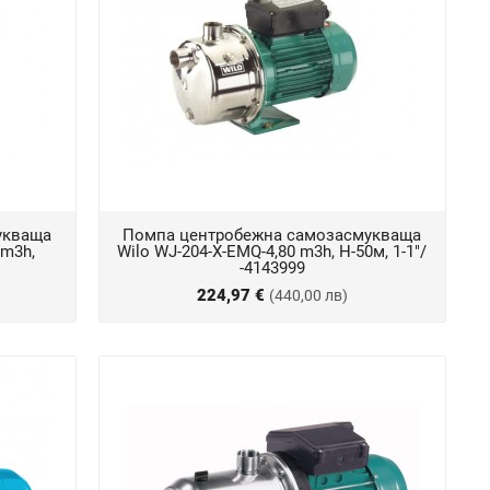
укваща
Помпа центробежна самозасмукваща
 m3h,
Wilo WJ-204-X-EMQ-4,80 m3h, Н-50м, 1-1"/
-4143999
224,97 €
(440,00 лв)