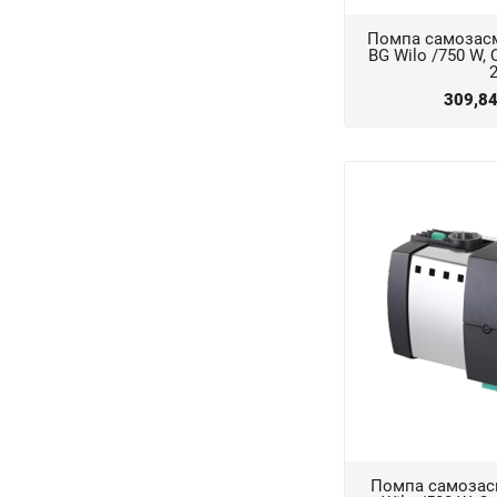
Помпа самозасм
BG Wilo /750 W, Q
309,8
Помпа самозасм