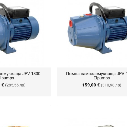
смукваща JPV-1300
Помпа самозасмукваща JPV-
lpumps
Elpumps
0 €
159,00 €
(285,55 лв)
(310,98 лв)