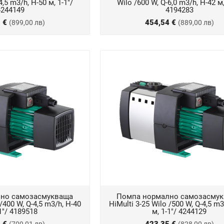
4,5 m3/h, Н-50 м, 1-1"/
Wilo /600 W, Q-6,0 m3/h, Н-42 м,
4244149
4194283
5 €
454,54 €
(899,00 лв)
(889,00 лв)
но самозасмукваща
Помпа нормално самозасму
 /400 W, Q-4,5 m3/h, Н-40
HiMulti 3-25 Wilo /500 W, Q-4,5 m3
-1"/ 4189518
м, 1-1"/ 4244129