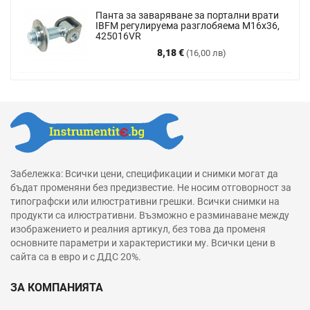
Панта за заваряване за портални врати
IBFM регулируема разглобяема М16х36,
425016VR
Цена
8,18 €
(16,00 лв)
Забележка: Всички цени, спецификации и снимки могат да
бъдат променяни без предизвестие. Не носим отговорност за
типографски или илюстративни грешки. Всички снимки на
продукти са илюстративни. Възможно е разминаване между
изображението и реалния артикул, без това да променя
основните параметри и характеристики му. Всички цени в
сайта са в евро и с ДДС 20%.
ЗА КОМПАНИЯТА