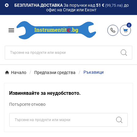
БЕЗПЛАТНА ДОСТАВКА
За поръчки над
51 €
до

(99,75 лв)
офис на Спиди или Еконт
0

Начало
Предпазни средства
Ръкавици
Извинявайте за неудобството.
Потърсете отново