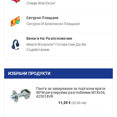
Спиди Или Еконт
Сигурно Плащане
Сигурно И Безопасно Плащане
Винаги На Разположение
Имате Въпроси? Готови Сме Да Ви
Съдействаме
ИЗБРАНИ ПРОДУКТИ
Панта за заваряване за портални врати
IBFM регулируема разглобяема M18x36,
425018VR
Цена
11,25 €
(22,00 лв)