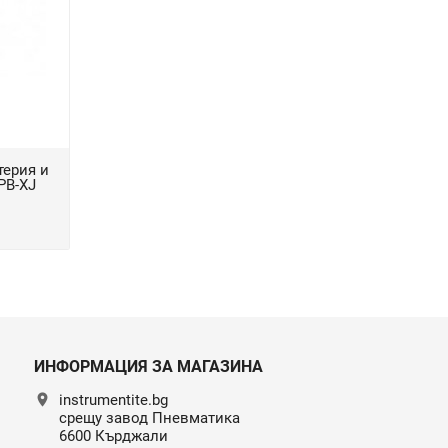
терия и
PB-XJ
ИНФОРМАЦИЯ ЗА МАГАЗИНА
location_on
instrumentite.bg
срещу завод Пневматика
6600 Кърджали