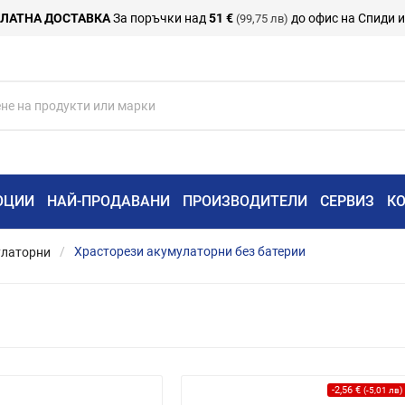
ЛАТНА ДОСТАВКА
За поръчки над
51 €
до офис на Спиди 
(99,75 лв)
ОЦИИ
НАЙ-ПРОДАВАНИ
ПРОИЗВОДИТЕЛИ
СЕРВИЗ
К
улаторни
Храсторези акумулаторни без батерии
-2,56 €
(-5,01 лв)