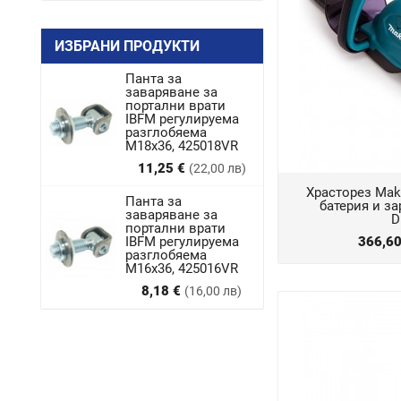
ИЗБРАНИ ПРОДУКТИ
Панта за
заваряване за
портални врати
IBFM регулируема
разглобяема
M18x36, 425018VR
Цена
11,25 €
(22,00 лв)
Храсторез Mak
Панта за
батерия и за
заваряване за
D
портални врати
IBFM регулируема
366,6
разглобяема
М16х36, 425016VR
Цена
8,18 €
(16,00 лв)