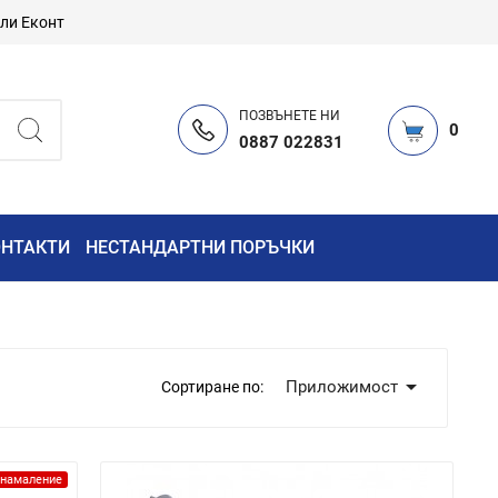
или Еконт
ПОЗВЪНЕТЕ НИ
0
0887 022831
ОНТАКТИ
НЕСТАНДАРТНИ ПОРЪЧКИ

Приложимост
Сортиране по:
намаление