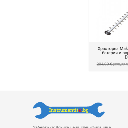
Храсторез Mak
батерия и за
D
204,00 €
(398,99 
Забележка: Всички цени, спецификации и