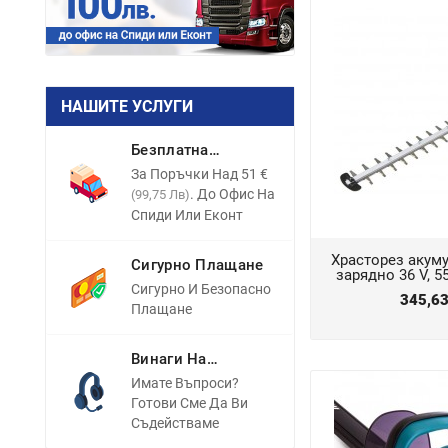
НАШИТЕ УСЛУГИ
Безплатна
Доставка
За Поръчки Над 51 €
. До Офис На
(99,75 Лв)
Спиди Или Еконт
Храсторез акуму
Сигурно Плащане
зарядно 36 V, 
Сигурно И Безопасно
345,6
Плащане
Винаги На
Разположение
Имате Въпроси?
Готови Сме Да Ви
Съдействаме