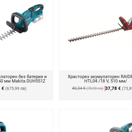
латорен без батерия и
Храсторез акумулаторен RAID
550 мм Makita DUH551Z
HTL04 /18 V, 510 мм/
3 €
40,34 €
37,78 €
(675,99 лв)
(78,90 лв)
(73,8