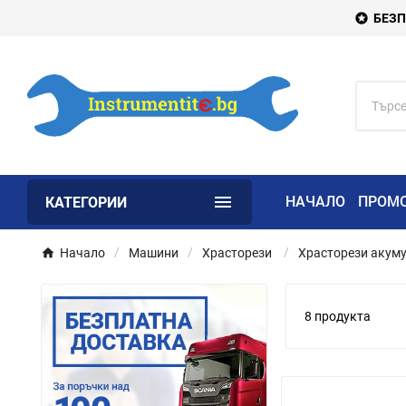
БЕЗП


НАЧАЛО
ПРОМ
КАТЕГОРИИ
Начало
Машини
Храсторези
Храсторези акум
8 продукта