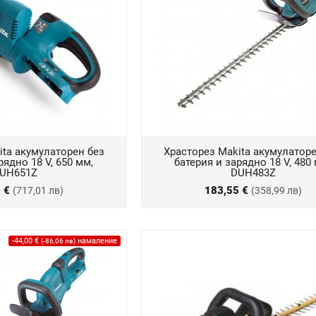
ita акумулаторен без
Храсторез Makita акумулаторе
рядно 18 V, 650 мм,
батерия и зарядно 18 V, 480
UH651Z
DUH483Z
0 €
183,55 €
(717,01 лв)
(358,99 лв)
-44,00 €
намаление
(-86,06 лв)