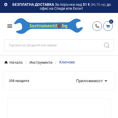
БЕЗПЛАТНА ДОСТАВКА
За поръчки над
51 €
до

(99,75 лв)
офис на Спиди или Еконт
0

Начало
Инструменти
Ключове

Приложимост
358 продукта