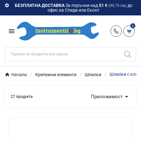
БЕЗПЛАТНА ДОСТАВКА
За поръчки над
51 €
до

(99,75 лв)
офис на Спиди или Еконт
0

Начало
Крепежни елементи
Шпилки
Шпилки с клас 

Приложимост
27 продукта