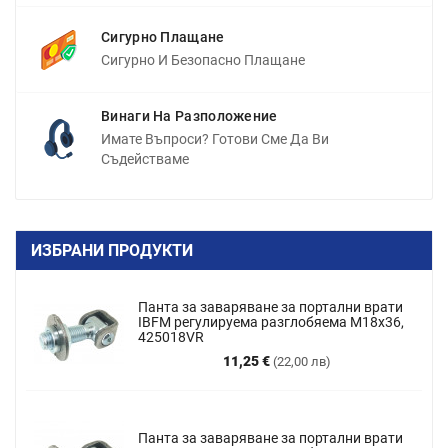
Сигурно Плащане
Сигурно И Безопасно Плащане
Винаги На Разположение
Имате Въпроси? Готови Сме Да Ви
Съдействаме
ИЗБРАНИ ПРОДУКТИ
Панта за заваряване за портални врати
IBFM регулируема разглобяема M18x36,
425018VR
Цена
11,25 €
(22,00 лв)
Панта за заваряване за портални врати