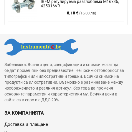
IBFM регулируема разглобяема М16х36,
425016VR
Цена
8,18 €
(16,00 лв)
Забележка: Всички цени, спецификации и снимки могат да
бъдат променяни без предизвестие. Не носим отговорност за
типографски или илюстративни грешки. Всички снимки на
продукти са илюстративни. Възможно е разминаване между
изображението и реалния артикул, без това да променя
основните параметри и характеристики му. Всички цени в
сайта са в евро и с ДДС 20%.
ЗА КОМПАНИЯТА
Доставка и плащане