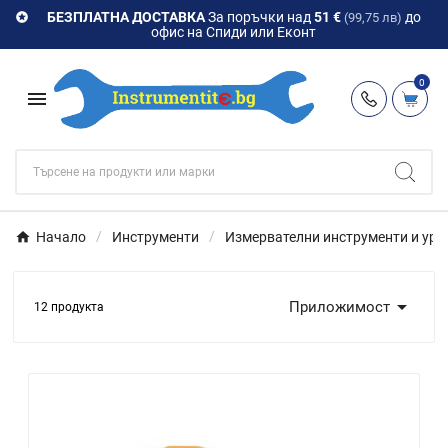
БЕЗПЛАТНА ДОСТАВКА
За поръчки над
51 €
до

(99,75 лв)
офис на Спиди или Еконт
0

Начало
Инструменти
Измервателни инструменти и уре

Приложимост
12 продукта