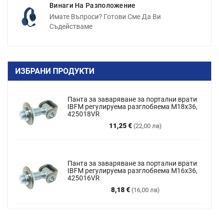
Винаги На Разположение
Имате Въпроси? Готови Сме Да Ви
Съдействаме
ИЗБРАНИ ПРОДУКТИ
Панта за заваряване за портални врати
IBFM регулируема разглобяема M18x36,
425018VR
Цена
11,25 €
(22,00 лв)
Панта за заваряване за портални врати
IBFM регулируема разглобяема М16х36,
425016VR
Цена
8,18 €
(16,00 лв)