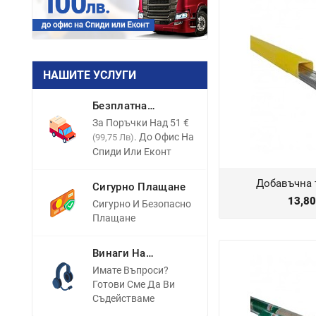
НАШИТЕ УСЛУГИ
Безплатна
Доставка
За Поръчки Над 51 €
. До Офис На
(99,75 Лв)
Спиди Или Еконт
Добавъчна т
Сигурно Плащане
13,8
Сигурно И Безопасно
Плащане
Винаги На
Разположение
Имате Въпроси?
Готови Сме Да Ви
Съдействаме