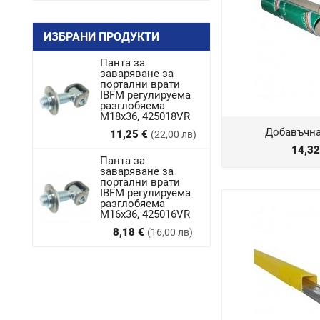
ИЗБРАНИ ПРОДУКТИ
Панта за
заваряване за
портални врати
IBFM регулируема
разглобяема
M18x36, 425018VR
Добавъчна
Цена
11,25 €
(22,00 лв)
14,3
Панта за
заваряване за
портални врати
IBFM регулируема
разглобяема
М16х36, 425016VR
Цена
8,18 €
(16,00 лв)