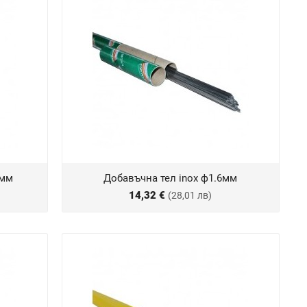
2мм
Добавъчна тел inox ф1.6мм
14,32 €
(28,01 лв)