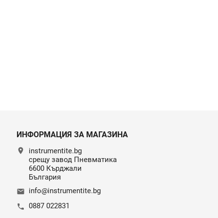
ИНФОРМАЦИЯ ЗА МАГАЗИНА
location_on
instrumentite.bg
срещу завод Пневматика
6600 Кърджали
България
info@instrumentite.bg
email
0887 022831
call