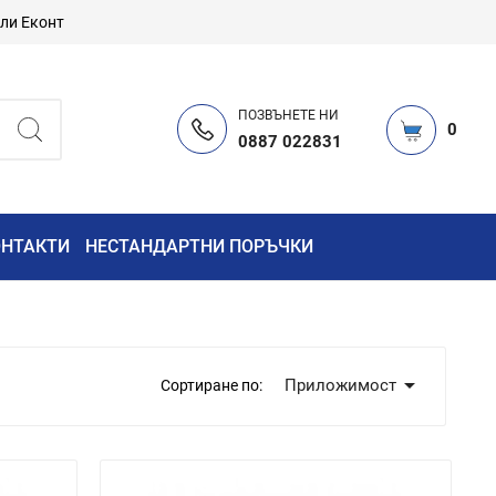
или Еконт
ПОЗВЪНЕТЕ НИ
0
0887 022831
ОНТАКТИ
НЕСТАНДАРТНИ ПОРЪЧКИ

Приложимост
Сортиране по: