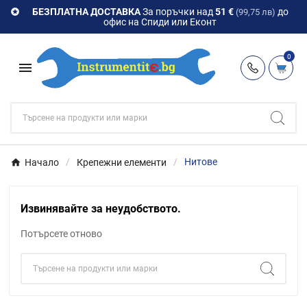
БЕЗПЛАТНА ДОСТАВКА
За поръчки над
51 €
до

(99,75 лв)
офис на Спиди или Еконт
0

Начало
Крепежни елементи
Нитове
Извинявайте за неудобството.
Потърсете отново