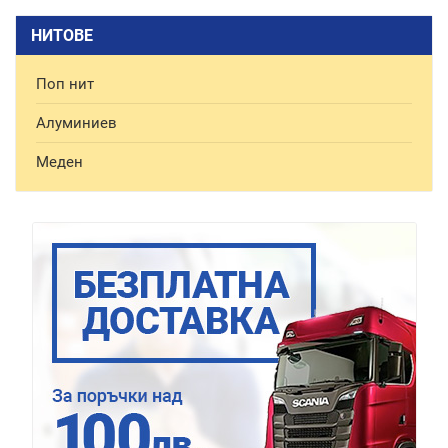
НИТОВЕ
Поп нит
Алуминиев
Меден