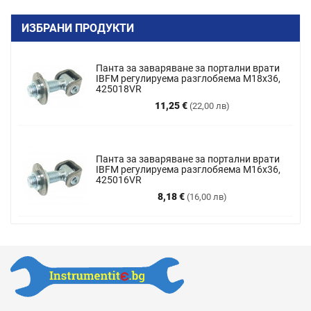
ИЗБРАНИ ПРОДУКТИ
Панта за заваряване за портални врати
IBFM регулируема разглобяема M18x36,
425018VR
Цена
11,25 €
(22,00 лв)
Панта за заваряване за портални врати
IBFM регулируема разглобяема М16х36,
425016VR
Цена
8,18 €
(16,00 лв)