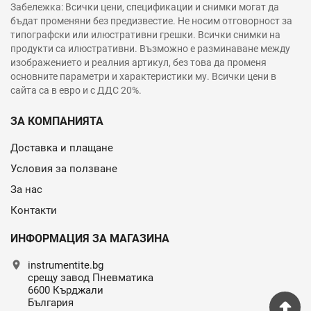
Забележка: Всички цени, спецификации и снимки могат да
бъдат променяни без предизвестие. Не носим отговорност за
типографски или илюстративни грешки. Всички снимки на
продукти са илюстративни. Възможно е разминаване между
изображението и реалния артикул, без това да променя
основните параметри и характеристики му. Всички цени в
сайта са в евро и с ДДС 20%.
ЗА КОМПАНИЯТА
Доставка и плащане
Условия за ползване
За нас
Контакти
ИНФОРМАЦИЯ ЗА МАГАЗИНА
location_on
instrumentite.bg
срещу завод Пневматика
6600 Кърджали
България