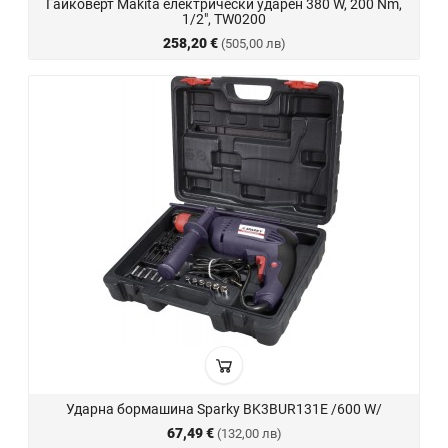
Гайковерт Makita електрически ударен 380 W, 200 Nm,
1/2", TW0200
258,20 €
(505,00 лв)
Ударна бормашина Sparky BK3BUR131E /600 W/
67,49 €
(132,00 лв)