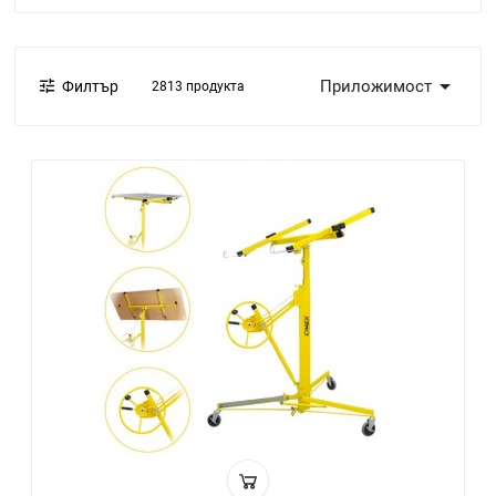


Приложимост
Филтър
2813 продукта