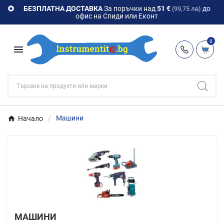
БЕЗПЛАТНА ДОСТАВКА
За поръчки над
51 €
до

(99,75 лв)
офис на Спиди или Еконт
0

Начало
Машини
МАШИНИ