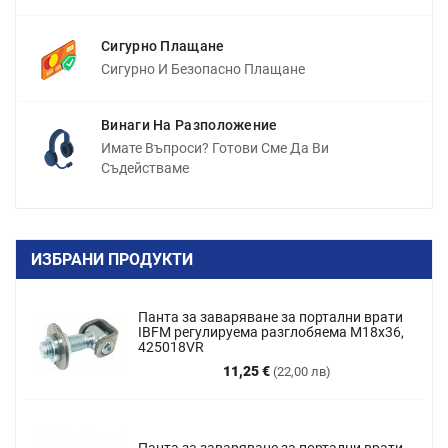
Сигурно Плащане
Сигурно И Безопасно Плащане
Винаги На Разположение
Имате Въпроси? Готови Сме Да Ви
Съдействаме
ИЗБРАНИ ПРОДУКТИ
Панта за заваряване за портални врати
IBFM регулируема разглобяема M18x36,
425018VR
Цена
11,25 €
(22,00 лв)
Панта за заваряване за портални врати