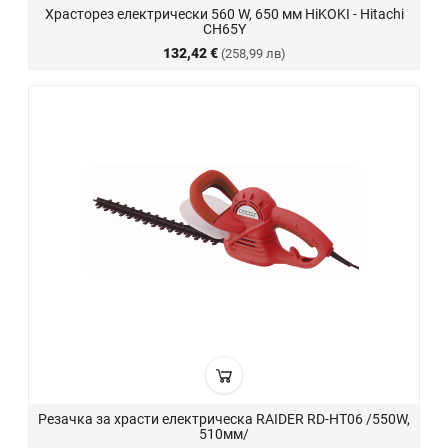
Храсторез електрически 560 W, 650 мм HiKOKI - Hitachi
CH65Y
132,42 €
(258,99 лв)
Резачка за храсти eлектрическа RAIDER RD-HT06 /550W,
510мм/