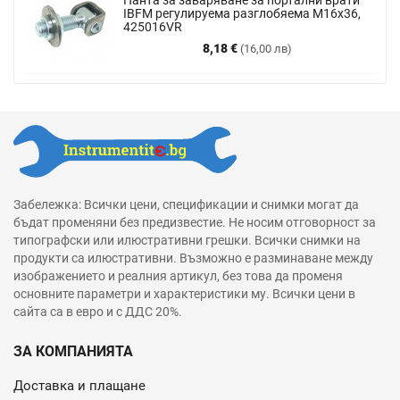
IBFM регулируема разглобяема М16х36,
425016VR
Цена
8,18 €
(16,00 лв)
Забележка: Всички цени, спецификации и снимки могат да
бъдат променяни без предизвестие. Не носим отговорност за
типографски или илюстративни грешки. Всички снимки на
продукти са илюстративни. Възможно е разминаване между
изображението и реалния артикул, без това да променя
основните параметри и характеристики му. Всички цени в
сайта са в евро и с ДДС 20%.
ЗА КОМПАНИЯТА
Доставка и плащане