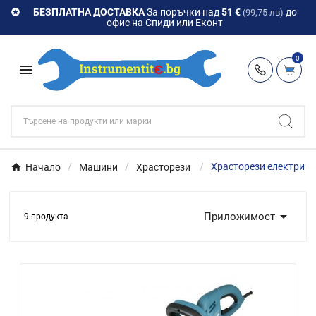
БЕЗПЛАТНА ДОСТАВКА
За поръчки над
51 €
до

(99,75 лв)
офис на Спиди или Еконт
0

Начало
Машини
Храсторези
Храсторези електриче

Приложимост
9 продукта