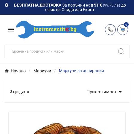
БЕЗПЛАТНА ДОСТАВКА
За поръчки над
51 €
до

(99,75 лв)
офис на Спиди или Еконт
0

Начало
Маркучи
Маркучи за аспирация

Приложимост
3 продукта