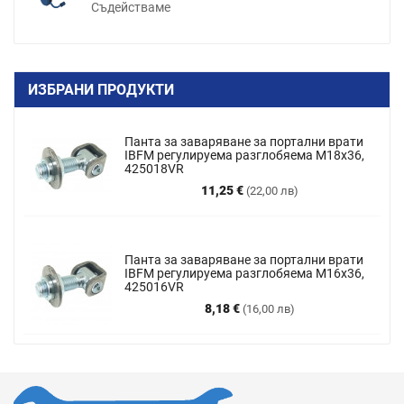
Съдействаме
ИЗБРАНИ ПРОДУКТИ
Панта за заваряване за портални врати
IBFM регулируема разглобяема M18x36,
425018VR
Цена
11,25 €
(22,00 лв)
Панта за заваряване за портални врати
IBFM регулируема разглобяема М16х36,
425016VR
Цена
8,18 €
(16,00 лв)