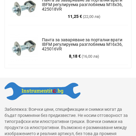
IBFM регулируема разглобяема M18x36,
425018VR
Цена
11,25 €
(22,00 лв)
Панта за заваряване за портални врати
IBFM регулируема разглобяема М16х36,
425016VR
Цена
8,18 €
(16,00 лв)
Забележка: Всички цени, спецификации и снимки могат да
бъдат променяни без предизвестие. Не носим отговорност за
типографски или илюстративни грешки. Всички снимки на
продукти са илюстративни. Възможно е разминаване между
изображението и реалния артикул, без това да променя