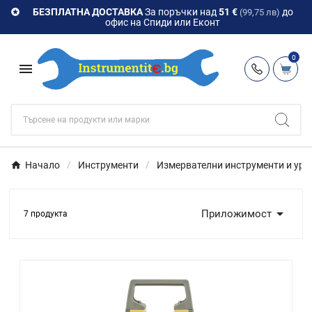
БЕЗПЛАТНА ДОСТАВКА
За поръчки над
51 €
до

(99,75 лв)
офис на Спиди или Еконт
0

Начало
Инструменти
Измервателни инструменти и уре

Приложимост
7 продукта