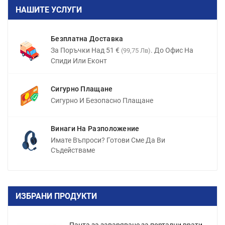
НАШИТЕ УСЛУГИ
Безплатна Доставка
За Поръчки Над 51 €
. До Офис На
(99,75 Лв)
Спиди Или Еконт
Сигурно Плащане
Сигурно И Безопасно Плащане
Винаги На Разположение
Имате Въпроси? Готови Сме Да Ви
Съдействаме
ИЗБРАНИ ПРОДУКТИ
Панта за заваряване за портални врати