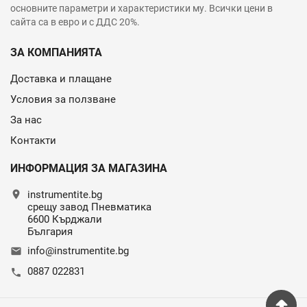
основните параметри и характеристики му. Всички цени в
сайта са в евро и с ДДС 20%.
ЗА КОМПАНИЯТА
Доставка и плащане
Условия за ползване
За нас
Контакти
ИНФОРМАЦИЯ ЗА МАГАЗИНА
location_on
instrumentite.bg
срещу завод Пневматика
6600 Кърджали
България
info@instrumentite.bg
email
0887 022831
call