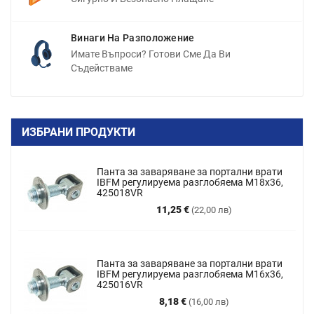
Винаги На Разположение
Имате Въпроси? Готови Сме Да Ви
Съдействаме
ИЗБРАНИ ПРОДУКТИ
Панта за заваряване за портални врати
IBFM регулируема разглобяема M18x36,
425018VR
Цена
11,25 €
(22,00 лв)
Панта за заваряване за портални врати
IBFM регулируема разглобяема М16х36,
425016VR
Цена
8,18 €
(16,00 лв)