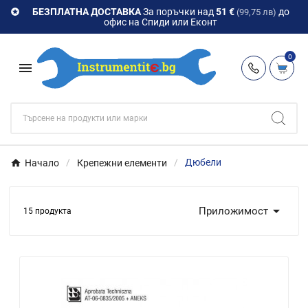
БЕЗПЛАТНА ДОСТАВКА
За поръчки над
51 €
до

(99,75 лв)
офис на Спиди или Еконт
0

Начало
Крепежни елементи
Дюбели

Приложимост
15 продукта