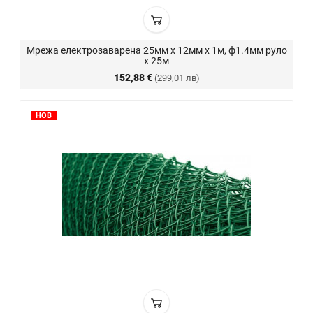
Мрежа електрозаварена 25мм х 12мм х 1м, ф1.4мм руло
х 25м
152,88 €
(299,01 лв)
НОВ