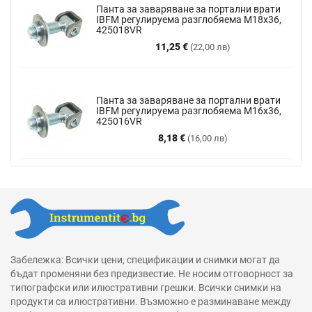
Панта за заваряване за портални врати
IBFM регулируема разглобяема M18x36,
425018VR
Цена
11,25 €
(22,00 лв)
Панта за заваряване за портални врати
IBFM регулируема разглобяема М16х36,
425016VR
Цена
8,18 €
(16,00 лв)
Забележка: Всички цени, спецификации и снимки могат да
бъдат променяни без предизвестие. Не носим отговорност за
типографски или илюстративни грешки. Всички снимки на
продукти са илюстративни. Възможно е разминаване между