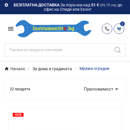
БЕЗПЛАТНА ДОСТАВКА
За поръчки над
51 €
до

(99,75 лв)
офис на Спиди или Еконт
0

Начало
За дома и градината
Мрежи оградни

Приложимост
22 продукта
НОВ