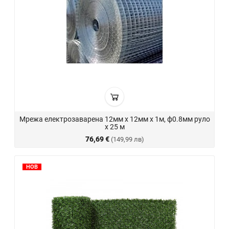
Мрежа електрозаварена 12мм х 12мм х 1м, ф0.8мм руло
х 25 м
76,69 €
(149,99 лв)
НОВ