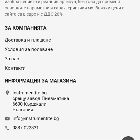
изображението и реалния артикул, без това да променя
основните параметри и характеристики му. Всички цени в
сайта са в евро и с ДДС 20%.
ЗА КОМПАНИЯТА
Доставка и плащане
Условия за ползване
За нас
Контакти
ИНФОРМАЦИЯ ЗА МАГАЗИНА
location_on
instrumentite.bg
срещу завод Пневматика
6600 Кърджали
България
info@instrumentite.bg
email
0887 022831
call