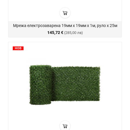
Мрежа електрозаварена 19мм х 19мм х 1м, руло х 25м
145,72 €
(285,00 лв)
НОВ