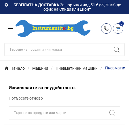
БЕЗПЛАТНА ДОСТАВКА
За поръчки над
51 €
до

(99,75 лв)
офис на Спиди или Еконт
0

Начало
Машини
Пневматични машини
Пневматичн
Извинявайте за неудобството.
Потърсете отново