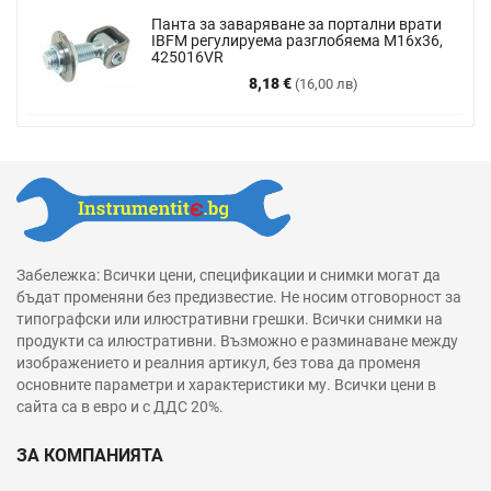
Панта за заваряване за портални врати
IBFM регулируема разглобяема М16х36,
425016VR
Цена
8,18 €
(16,00 лв)
Забележка: Всички цени, спецификации и снимки могат да
бъдат променяни без предизвестие. Не носим отговорност за
типографски или илюстративни грешки. Всички снимки на
продукти са илюстративни. Възможно е разминаване между
изображението и реалния артикул, без това да променя
основните параметри и характеристики му. Всички цени в
сайта са в евро и с ДДС 20%.
ЗА КОМПАНИЯТА