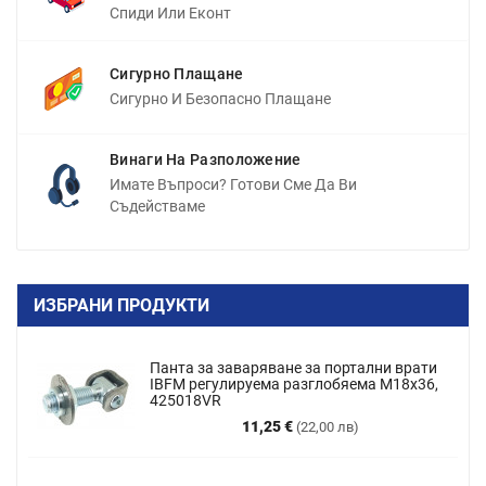
Спиди Или Еконт
Сигурно Плащане
Сигурно И Безопасно Плащане
Винаги На Разположение
Имате Въпроси? Готови Сме Да Ви
Съдействаме
ИЗБРАНИ ПРОДУКТИ
Панта за заваряване за портални врати
IBFM регулируема разглобяема M18x36,
425018VR
Цена
11,25 €
(22,00 лв)