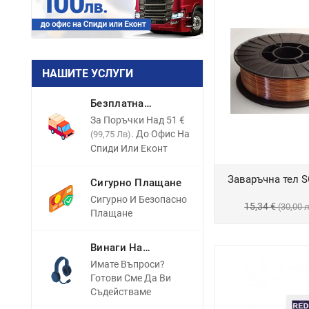
НАШИТЕ УСЛУГИ
Безплатна
Доставка
За Поръчки Над 51 €
. До Офис На
(99,75 Лв)
Спиди Или Еконт
Заваръчна тел S
Сигурно Плащане
Сигурно И Безопасно
15,34 €
(30,00 
Плащане
Винаги На
Разположение
Имате Въпроси?
Готови Сме Да Ви
Съдействаме