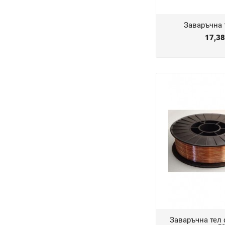
Заваръчна т
17,3
Заваръчна тел ф