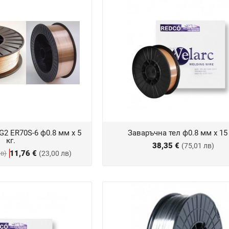
G2 ER70S-6 ф0.8 мм х 5
Заваръчна тел ф0.8 мм х 15 
кг.
38,35 €
(75,01 лв)
11,76 €
лв)
(23,00 лв)