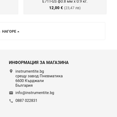
E71T-GS ф0.8 мм х 0.9 кг.
12,00 €
(23,47 лв)
..
НАГОРЕ
ИНФОРМАЦИЯ ЗА МАГАЗИНА
location_on
instrumentite.bg
срещу завод Пневматика
6600 Кърджали
България
info@instrumentite.bg
email
0887 022831
call