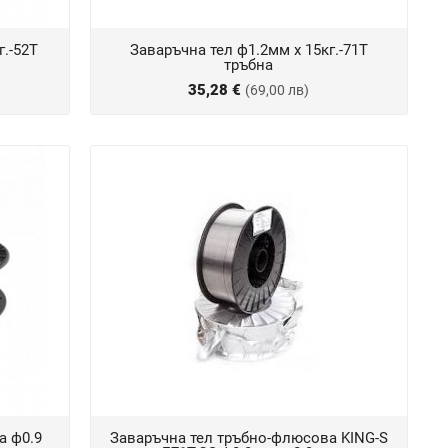
г.-52T
Заваръчна тел ф1.2мм х 15кг.-71T
тръбна
35,28 €
(69,00 лв)
а ф0.9
Заваръчна тел тръбно-флюсова KING-S