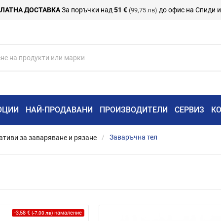
ЛАТНА ДОСТАВКА
За поръчки над
51 €
до офис на Спиди 
(99,75 лв)
ОЦИИ
НАЙ-ПРОДАВАНИ
ПРОИЗВОДИТЕЛИ
СЕРВИЗ
К
тиви за заваряване и рязане
Заваръчна тел
-3,58 €
намаление
(-7,00 лв)