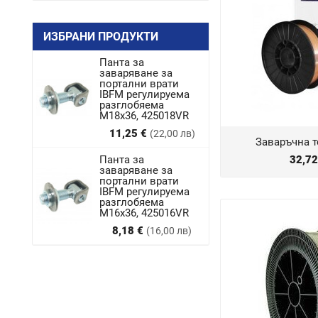
ИЗБРАНИ ПРОДУКТИ
Панта за
заваряване за
портални врати
IBFM регулируема
разглобяема
M18x36, 425018VR
Цена
11,25 €
(22,00 лв)
Заваръчна те
Панта за
32,7
заваряване за
портални врати
IBFM регулируема
разглобяема
М16х36, 425016VR
Цена
8,18 €
(16,00 лв)