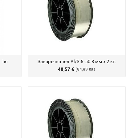
 1кг
Заваръчна тел Al/Si5 ф0.8 мм х 2 кг.
48,57 €
(94,99 лв)