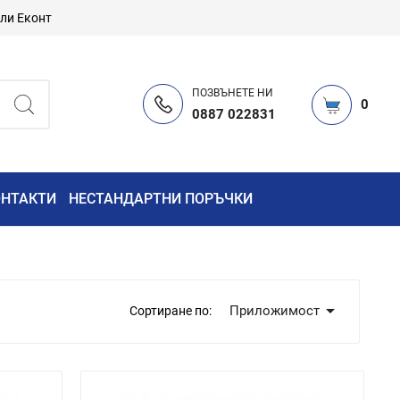
или Еконт
ПОЗВЪНЕТЕ НИ
0
0887 022831
ОНТАКТИ
НЕСТАНДАРТНИ ПОРЪЧКИ

Приложимост
Сортиране по: