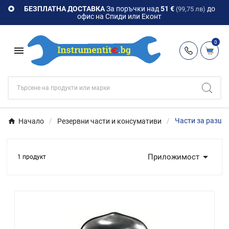
БЕЗПЛАТНА ДОСТАВКА
За поръчки над
51 €
до

(99,75 лв)
офис на Спиди или Еконт
0

Начало
Резервни части и консумативи
Части за разши

Приложимост
1 продукт