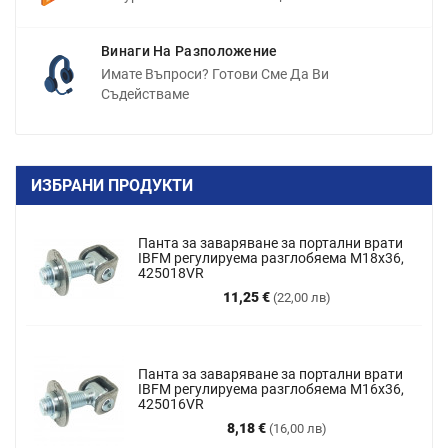
Винаги На Разположение
Имате Въпроси? Готови Сме Да Ви
Съдействаме
ИЗБРАНИ ПРОДУКТИ
Панта за заваряване за портални врати
IBFM регулируема разглобяема M18x36,
425018VR
Цена
11,25 €
(22,00 лв)
Панта за заваряване за портални врати
IBFM регулируема разглобяема М16х36,
425016VR
Цена
8,18 €
(16,00 лв)