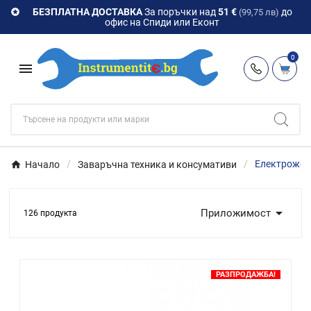
БЕЗПЛАТНА ДОСТАВКА
За поръчки над
51 €
до

(99,75 лв)
офис на Спиди или Еконт
0

Начало
Заваръчна техника и консумативи
Електрожен

Приложимост
126 продукта
РАЗПРОДАЖБА!