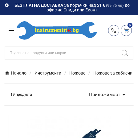
БЕЗПЛАТНА ДОСТАВКА
За поръчки над
51 €
до

(99,75 лв)
офис на Спиди или Еконт
0

Начало
Инструменти
Ножове
Ножове за саблени т

Приложимост
19 продукта