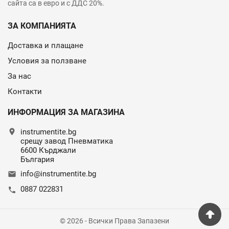
сайта са в евро и с ДДС 20%.
ЗА КОМПАНИЯТА
Доставка и плащане
Условия за ползване
За нас
Контакти
ИНФОРМАЦИЯ ЗА МАГАЗИНА
location_on
instrumentite.bg
срещу завод Пневматика
6600 Кърджали
България
info@instrumentite.bg
email
0887 022831
call
© 2026 - Всички Права Запазени