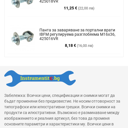
425018VR
Цена
11,25 €
(22,00 лв)
Панта за заваряване за портални врати
IBFM регулируема разглобяема М16х36,
425016VR
Цена
8,18 €
(16,00 лв)
Забележка: Всички цени, спецификации и снимки могат да
бъдат променяни без предизвестие. Не носим отговорност за
типографски или илюстративни грешки. Всички снимки на
продукти са илюстративни. Възможно е разминаване между
изображението и реалния артикул, без това да променя
основните параметри и характеристики му. Всички цени в