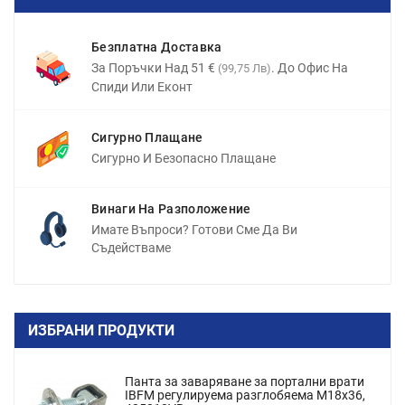
Безплатна Доставка
За Поръчки Над 51 €
. До Офис На
(99,75 Лв)
Спиди Или Еконт
Сигурно Плащане
Сигурно И Безопасно Плащане
Винаги На Разположение
Имате Въпроси? Готови Сме Да Ви
Съдействаме
ИЗБРАНИ ПРОДУКТИ
Панта за заваряване за портални врати
IBFM регулируема разглобяема M18x36,