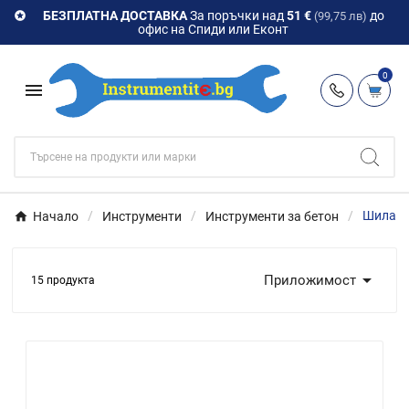
БЕЗПЛАТНА ДОСТАВКА
За поръчки над
51 €
до

(99,75 лв)
офис на Спиди или Еконт
0

Начало
Инструменти
Инструменти за бетон
Шила SD

Приложимост
15 продукта