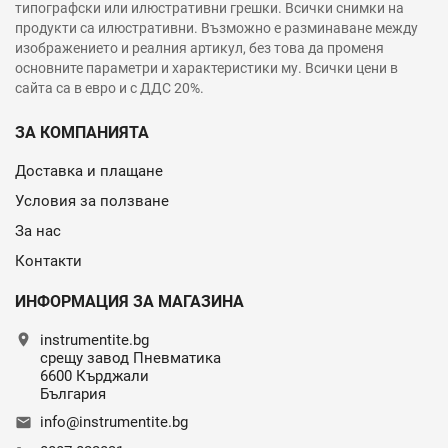
типографски или илюстративни грешки. Всички снимки на
продукти са илюстративни. Възможно е разминаване между
изображението и реалния артикул, без това да променя
основните параметри и характеристики му. Всички цени в
сайта са в евро и с ДДС 20%.
ЗА КОМПАНИЯТА
Доставка и плащане
Условия за ползване
За нас
Контакти
ИНФОРМАЦИЯ ЗА МАГАЗИНА
location_on
instrumentite.bg
срещу завод Пневматика
6600 Кърджали
България
info@instrumentite.bg
email