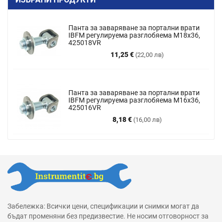
Панта за заваряване за портални врати
IBFM регулируема разглобяема M18x36,
425018VR
Цена
11,25 €
(22,00 лв)
Панта за заваряване за портални врати
IBFM регулируема разглобяема М16х36,
425016VR
Цена
8,18 €
(16,00 лв)
Забележка: Всички цени, спецификации и снимки могат да
бъдат променяни без предизвестие. Не носим отговорност за