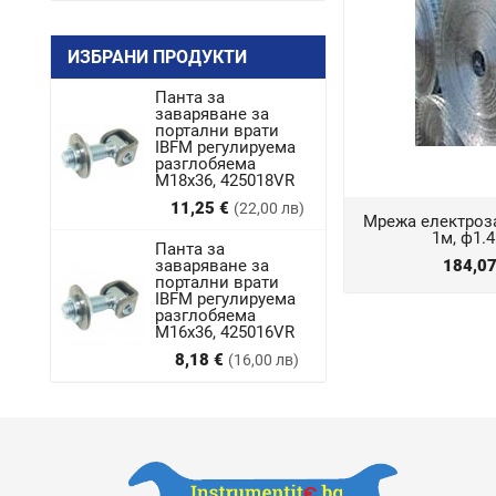
ИЗБРАНИ ПРОДУКТИ
Панта за
заваряване за
портални врати
IBFM регулируема
разглобяема
M18x36, 425018VR
Цена
11,25 €
(22,00 лв)
Мрежа електроз
1м, ф1.
Панта за
заваряване за
184,0
портални врати
IBFM регулируема
разглобяема
М16х36, 425016VR
Цена
8,18 €
(16,00 лв)