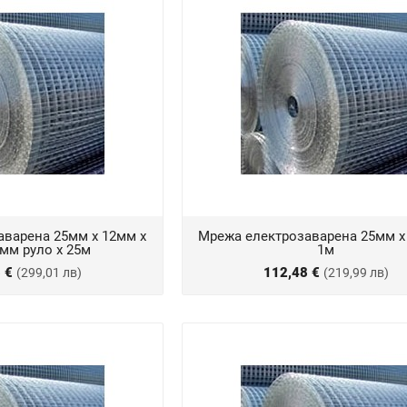
аварена 25мм х 12мм х
Мрежа електрозаварена 25мм х
4мм руло х 25м
1м
8 €
112,48 €
(299,01 лв)
(219,99 лв)