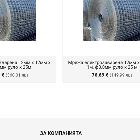
аварена 12мм х 12мм х
Мрежа електрозаварена 12мм х
4мм руло х 25м
1м, ф0.8мм руло х 25 м
7 €
76,69 €
(360,01 лв)
(149,99 лв)
ЗА КОМПАНИЯТА