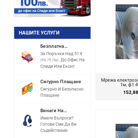
НАШИТЕ УСЛУГИ
Безплатна
Доставка
За Поръчки Над 51 €
. До Офис На
(99,75 Лв)
Спиди Или Еконт
Мрежа електроз
Сигурно Плащане
1м, ф1.
Сигурно И Безопасно
152,8
Плащане
Винаги На
Разположение
Имате Въпроси?
Готови Сме Да Ви
Съдействаме