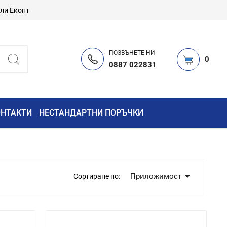
или Еконт
ПОЗВЪНЕТЕ НИ
0
0887 022831
ОНТАКТИ
НЕСТАНДАРТНИ ПОРЪЧКИ

Приложимост
Сортиране по: