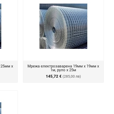
 25мм х
Мрежа електрозаварена 19мм х 19мм х
1м, руло х 25м
145,72 €
(285,00 лв)