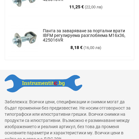
Цена
11,25 €
(22,00 лв)
Панта за заваряване за портални врати
IBFM регулируема разглобяема М16х36,
425016VR
Цена
8,18 €
(16,00 лв)
Забележка: Всички цени, спецификации и снимки могат да
бъдат променяни без предизвестие. Не носим отговорност за
типографски или илюстративни грешки. Всички снимки на
продукти са илюстративни. Възможно е разминаване между
изображението и реалния артикул, без това да променя
основните параметри и характеристики му. Всички цени в
сайта са в евро и с ДДС 20%.