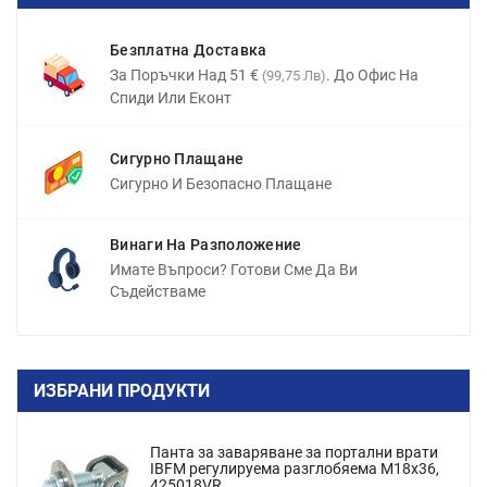
Безплатна Доставка
За Поръчки Над 51 €
. До Офис На
(99,75 Лв)
Спиди Или Еконт
Сигурно Плащане
Сигурно И Безопасно Плащане
Винаги На Разположение
Имате Въпроси? Готови Сме Да Ви
Съдействаме
ИЗБРАНИ ПРОДУКТИ
Панта за заваряване за портални врати
IBFM регулируема разглобяема M18x36,
425018VR