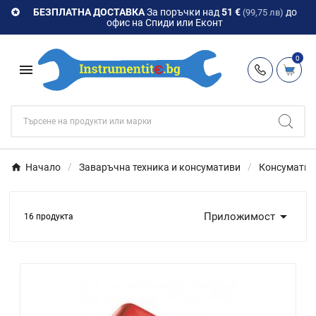
БЕЗПЛАТНА ДОСТАВКА
За поръчки над
51 €
до

(99,75 лв)
офис на Спиди или Еконт
0

Начало
Заваръчна техника и консумативи
Консумативи

Приложимост
16 продукта