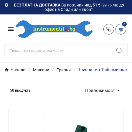
БЕЗПЛАТНА ДОСТАВКА
За поръчки над
51 €
до

(99,75 лв)
офис на Спиди или Еконт
0

Начало
Машини
Триони
Триони тип "Саблени-ножов

Приложимост
50 продукта