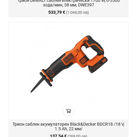
Трион DeWALT саблен електрически 1700 W, 0-3300
хода/мин, 38 мм, DWE397
533,79 €
(1.044,00 лв)
Трион саблен акумулаторен Black&Decker BDCR18 /18 V,
1.5 Ah, 22 мм/
137,54 €
(269,00 лв)