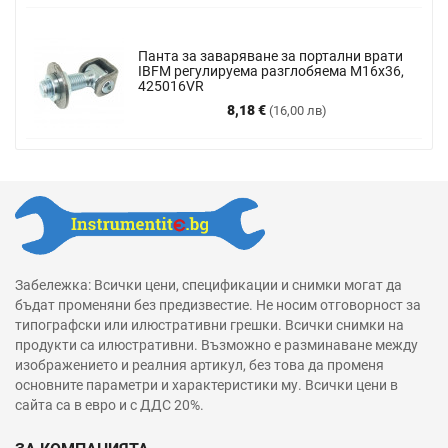
Панта за заваряване за портални врати
IBFM регулируема разглобяема М16х36,
425016VR
Цена
8,18 €
(16,00 лв)
Забележка: Всички цени, спецификации и снимки могат да
бъдат променяни без предизвестие. Не носим отговорност за
типографски или илюстративни грешки. Всички снимки на
продукти са илюстративни. Възможно е разминаване между
изображението и реалния артикул, без това да променя
основните параметри и характеристики му. Всички цени в
сайта са в евро и с ДДС 20%.