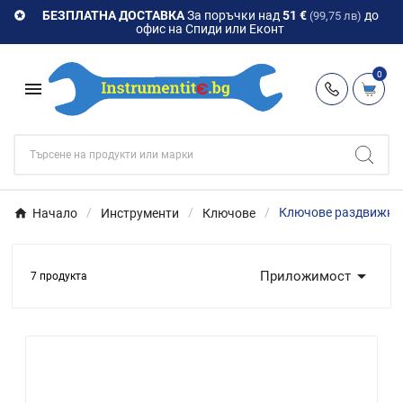
БЕЗПЛАТНА ДОСТАВКА
За поръчки над
51 €
до

(99,75 лв)
офис на Спиди или Еконт
0

Начало
Инструменти
Ключове
Ключове раздвижни

Приложимост
7 продукта