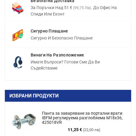
Безплатна Доставка
За Поръчки Над 51 €
. До Офис На
(99,75 Лв)
Спиди Или Еконт
Сигурно Плащане
Сигурно И Безопасно Плащане
Винаги На Разположение
Имате Въпроси? Готови Сме Да Ви
Съдействаме
ИЗБРАНИ ПРОДУКТИ
Панта за заваряване за портални врати
IBFM регулируема разглобяема M18x36,
425018VR
Цена
11,25 €
(22,00 лв)