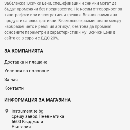
Забележка: Всички цени, спецификации и снимки могат да
бъдат променяни без предизвестие. Не носим отговорност за
типографски или илюстративни грешки. Всички снимки на
продукти са илюстративни. Възможно е разминаване между
изображението и реалния артикул, без това да променя
основните параметри и характеристики му. Всички цени в
сайта са в евро и с ДДС 20%.
ЗА КОМПАНИЯТА
Доставка и плащане
Условия за ползване
За нас
Контакти
ИНФОРМАЦИЯ ЗА МАГАЗИНА
location_on
instrumentite.bg
срещу завод Пневматика
6600 Кърджали
България