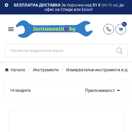
БЕЗПЛАТНА ДОСТАВКА
За поръчки над
51 €
до

(99,75 лв)
офис на Спиди или Еконт
0

Начало
Инструменти
Измервателни инструменти и уре

Приложимост
14 продукта