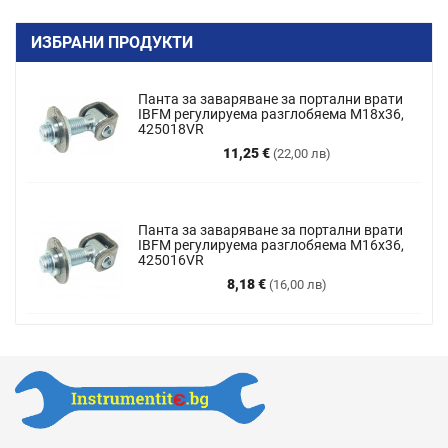
ИЗБРАНИ ПРОДУКТИ
Панта за заваряване за портални врати
IBFM регулируема разглобяема M18x36,
425018VR
Цена
11,25 €
(22,00 лв)
Панта за заваряване за портални врати
IBFM регулируема разглобяема М16х36,
425016VR
Цена
8,18 €
(16,00 лв)