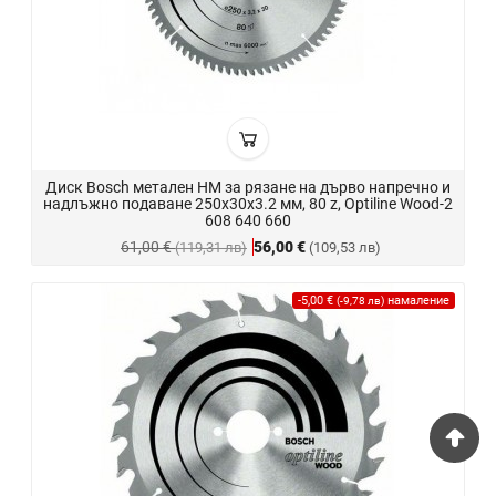
Диск Bosch метален HM за рязане на дърво напречно и
надлъжно подаване 250x30x3.2 мм, 80 z, Optiline Wood-2
608 640 660
61,00 €
56,00 €
(119,31 лв)
(109,53 лв)
-5,00 €
намаление
(-9,78 лв)