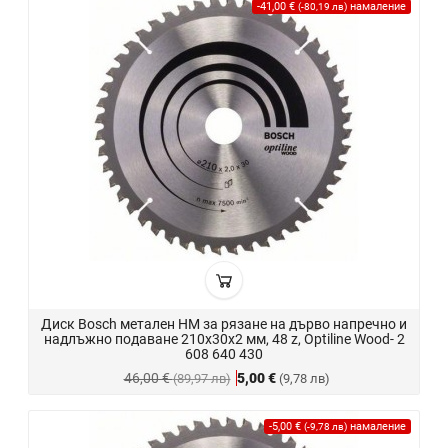
-41,00 €
намаление
(-80,19 лв)
Диск Bosch метален HM за рязане на дърво напречно и
надлъжно подаване 210x30x2 мм, 48 z, Optiline Wood- 2
608 640 430
46,00 €
5,00 €
(89,97 лв)
(9,78 лв)
-5,00 €
намаление
(-9,78 лв)