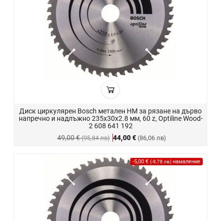
Диск циркулярен Bosch метален HM за рязане на дърво
напречно и надлъжно 235x30x2.8 мм, 60 z, Optiline Wood-
2 608 641 192
49,00 €
44,00 €
(95,84 лв)
(86,06 лв)
-5,00 €
намаление
(-9,78 лв)