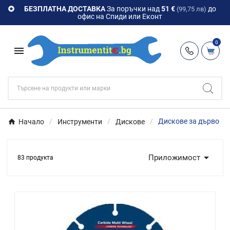
БЕЗПЛАТНА ДОСТАВКА
За поръчки над
51 €
до

(99,75 лв)
офис на Спиди или Еконт
0

Начало
Инструменти
Дискове
Дискове за дърво

Приложимост
83 продукта