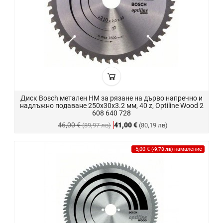
Диск Bosch метален HM за рязане на дърво напречно и
надлъжно подаване 250x30x3.2 мм, 40 z, Optiline Wood 2
608 640 728
46,00 €
41,00 €
(89,97 лв)
(80,19 лв)
-5,00 €
намаление
(-9,78 лв)