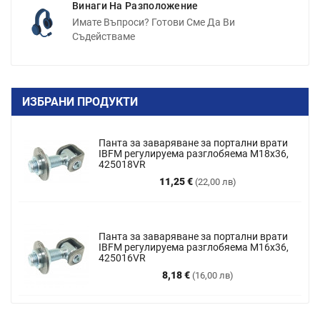
Винаги На Разположение
Имате Въпроси? Готови Сме Да Ви
Съдействаме
ИЗБРАНИ ПРОДУКТИ
Панта за заваряване за портални врати
IBFM регулируема разглобяема M18x36,
425018VR
Цена
11,25 €
(22,00 лв)
Панта за заваряване за портални врати
IBFM регулируема разглобяема М16х36,
425016VR
Цена
8,18 €
(16,00 лв)