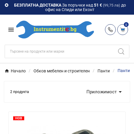
БЕЗПЛАТНА ДОСТАВКА
За поръчки над
51 €
до

(99,75 лв)
офис на Спиди или Еконт
0

Начало
Обков мебелен и строителен
Панти
Панти з

Приложимост
2 продукта
НОВ