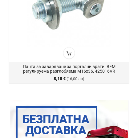
Панта за заваряване за портални врати IBFM
регулируема разглобяема М16х36, 425016VR
8,18 €
(16,00 лв)