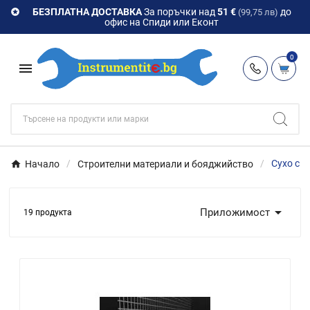
БЕЗПЛАТНА ДОСТАВКА
За поръчки над
51 €
до

(99,75 лв)
офис на Спиди или Еконт
0

Начало
Строителни материали и бояджийство
Сухо ст

Приложимост
19 продукта