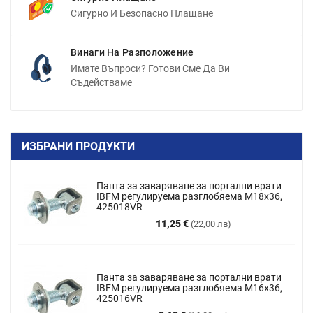
Сигурно И Безопасно Плащане
Винаги На Разположение
Имате Въпроси? Готови Сме Да Ви
Съдействаме
ИЗБРАНИ ПРОДУКТИ
Панта за заваряване за портални врати
IBFM регулируема разглобяема M18x36,
425018VR
Цена
11,25 €
(22,00 лв)
Панта за заваряване за портални врати
IBFM регулируема разглобяема М16х36,
425016VR