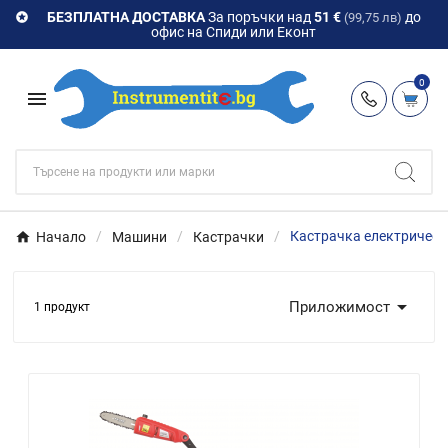
БЕЗПЛАТНА ДОСТАВКА
За поръчки над
51 €
до

(99,75 лв)
офис на Спиди или Еконт
0

Начало
Машини
Кастрачки
Кастрачка електрическ

Приложимост
1 продукт