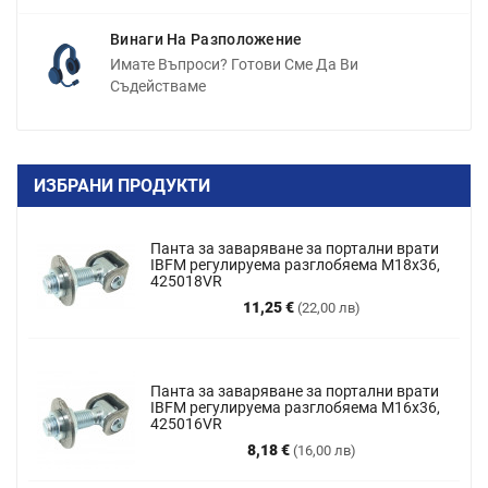
Винаги На Разположение
Имате Въпроси? Готови Сме Да Ви
Съдействаме
ИЗБРАНИ ПРОДУКТИ
Панта за заваряване за портални врати
IBFM регулируема разглобяема M18x36,
425018VR
Цена
11,25 €
(22,00 лв)
Панта за заваряване за портални врати
IBFM регулируема разглобяема М16х36,
425016VR
Цена
8,18 €
(16,00 лв)