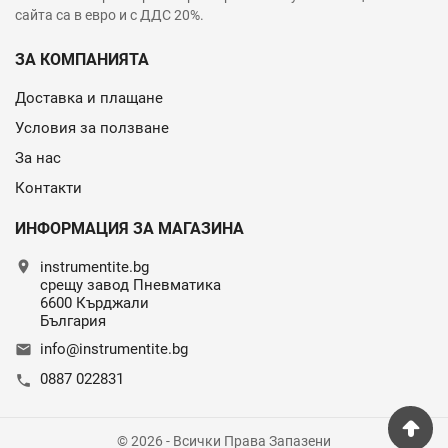
сайта са в евро и с ДДС 20%.
ЗА КОМПАНИЯТА
Доставка и плащане
Условия за ползване
За нас
Контакти
ИНФОРМАЦИЯ ЗА МАГАЗИНА
location_on
instrumentite.bg
срещу завод Пневматика
6600 Кърджали
България
info@instrumentite.bg
email
0887 022831
call
© 2026 - Всички Права Запазени