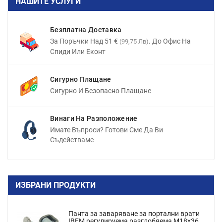
НАШИТЕ УСЛУГИ
Безплатна Доставка
За Поръчки Над 51 €
. До Офис На
(99,75 Лв)
Спиди Или Еконт
Сигурно Плащане
Сигурно И Безопасно Плащане
Винаги На Разположение
Имате Въпроси? Готови Сме Да Ви
Съдействаме
ИЗБРАНИ ПРОДУКТИ
Панта за заваряване за портални врати
IBFM регулируема разглобяема M18x36,