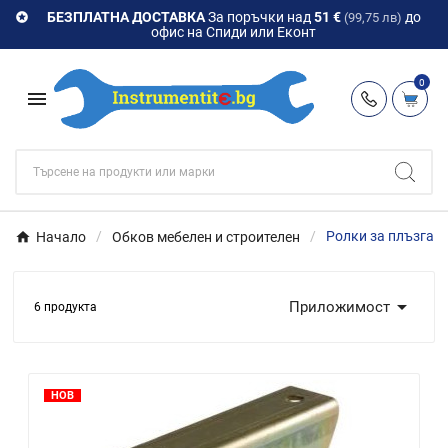
БЕЗПЛАТНА ДОСТАВКА
За поръчки над
51 €
до

(99,75 лв)
офис на Спиди или Еконт
0

Начало
Обков мебелен и строителен
Ролки за плъзгащ

Приложимост
6 продукта
НОВ