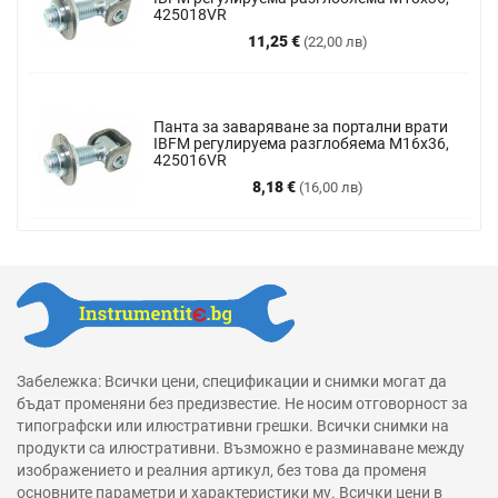
425018VR
Цена
11,25 €
(22,00 лв)
Панта за заваряване за портални врати
IBFM регулируема разглобяема М16х36,
425016VR
Цена
8,18 €
(16,00 лв)
Забележка: Всички цени, спецификации и снимки могат да
бъдат променяни без предизвестие. Не носим отговорност за
типографски или илюстративни грешки. Всички снимки на
продукти са илюстративни. Възможно е разминаване между
изображението и реалния артикул, без това да променя
основните параметри и характеристики му. Всички цени в