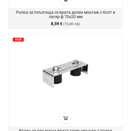
Ролка за плъзгаща се врата долен монтаж с болт и
лагер ф 70x20 мм
8,59 €
(16,80 лв)
НОВ
Водач за плъзгаща врата горен монтаж с ролки