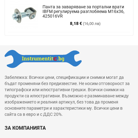
Панта за заваряване за портални врати
IBFM регулируема разглобяема М16х36,
425016VR
Цена
8,18 €
(16,00 лв)
Забележка: Всички цени, спецификации и снимки могат да
бъдат променяни без предизвестие. Не носим отговорност за
типографски или илюстративни грешки. Всички снимки на
продукти са илюстративни. Възможно е разминаване между
изображението и реалния артикул, без това да променя
основните параметри и характеристики му. Всички цени в
сайта са в евро и с ДДС 20%.
ЗА КОМПАНИЯТА