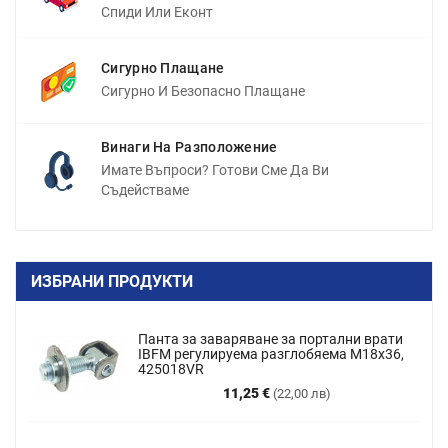
Спиди Или Еконт
Сигурно Плащане
Сигурно И Безопасно Плащане
Винаги На Разположение
Имате Въпроси? Готови Сме Да Ви
Съдействаме
ИЗБРАНИ ПРОДУКТИ
Панта за заваряване за портални врати
IBFM регулируема разглобяема M18x36,
425018VR
Цена
11,25 €
(22,00 лв)