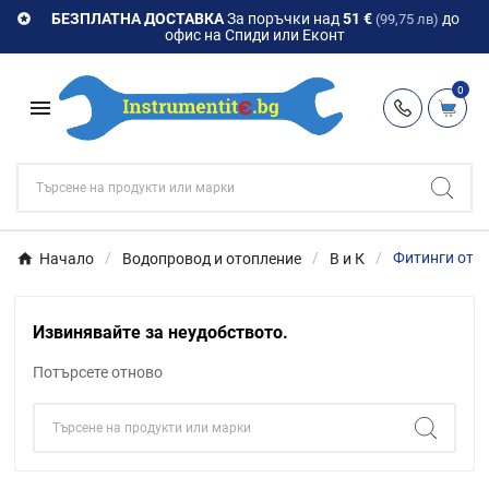
БЕЗПЛАТНА ДОСТАВКА
За поръчки над
51 €
до

(99,75 лв)
офис на Спиди или Еконт
0

Начало
Водопровод и отопление
В и К
Фитинги от 
Извинявайте за неудобството.
Потърсете отново