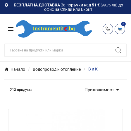
БЕЗПЛАТНА ДОСТАВКА
За поръчки над
51 €
до

(99,75 лв)
офис на Спиди или Еконт
0

Начало
Водопровод и отопление
В и К

Приложимост
213 продукта