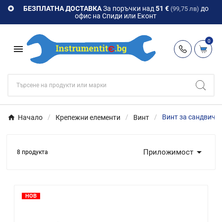
БЕЗПЛАТНА ДОСТАВКА
За поръчки над
51 €
до

(99,75 лв)
офис на Спиди или Еконт
0

Начало
Крепежни елементи
Винт
Винт за сандвич 

Приложимост
8 продукта
НОВ