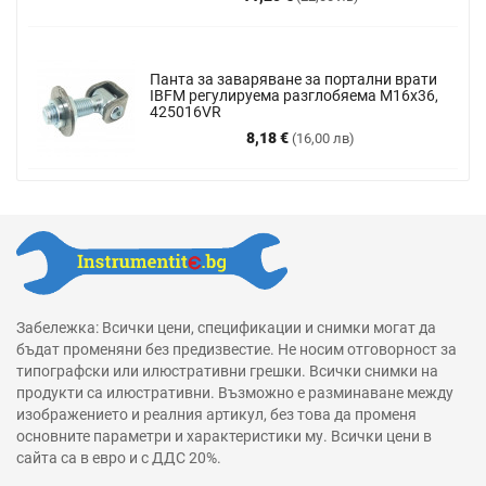
Панта за заваряване за портални врати
IBFM регулируема разглобяема М16х36,
425016VR
Цена
8,18 €
(16,00 лв)
Забележка: Всички цени, спецификации и снимки могат да
бъдат променяни без предизвестие. Не носим отговорност за
типографски или илюстративни грешки. Всички снимки на
продукти са илюстративни. Възможно е разминаване между
изображението и реалния артикул, без това да променя
основните параметри и характеристики му. Всички цени в
сайта са в евро и с ДДС 20%.