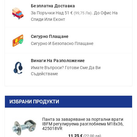
Безплатна Доставка
За Поръчки Над 51 €
. До Офис На
(99,75 Лв)
Спиди Или Еконт
Сигурно Плащане
Сигурно И Безопасно Плащане
Винаги На Разположение
Имате Въпроси? Готови Сме Да Ви
Съдействаме
ИЗБРАНИ ПРОДУКТИ
Панта за заваряване за портални врати
IBFM регулируема разглобяема M18x36,
425018VR
Цена
11,25 €
(22,00 лв)