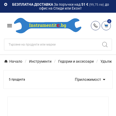
БЕЗПЛАТНА ДОСТАВКА
За поръчки над
51 €
до

(99,75 лв)
офис на Спиди или Еконт
0

Начало
Инструменти
Гедории и аксесоари
Удължит

Приложимост
5 продукта