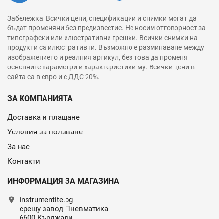
Забележка: Всички цени, спецификации и снимки могат да
бъдат променяни без предизвестие. Не носим отговорност за
типографски или илюстративни грешки. Всички снимки на
продукти са илюстративни. Възможно е разминаване между
изображението и реалния артикул, без това да променя
основните параметри и характеристики му. Всички цени в
сайта са в евро и с ДДС 20%.
ЗА КОМПАНИЯТА
Доставка и плащане
Условия за ползване
За нас
Контакти
ИНФОРМАЦИЯ ЗА МАГАЗИНА
location_on
instrumentite.bg
срещу завод Пневматика
6600 Кърджали