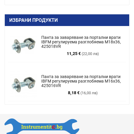
ИЗБРАНИ ПРОДУКТИ
Панта за заваряване за портални врати
IBFM регулируема разглобяема M18x36,
425018VR
Цена
11,25 €
(22,00 лв)
Панта за заваряване за портални врати
IBFM регулируема разглобяема М16х36,
425016VR
Цена
8,18 €
(16,00 лв)