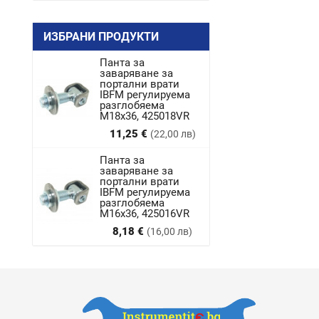
ИЗБРАНИ ПРОДУКТИ
Панта за
заваряване за
портални врати
IBFM регулируема
разглобяема
M18x36, 425018VR
Цена
11,25 €
(22,00 лв)
Панта за
заваряване за
портални врати
IBFM регулируема
разглобяема
М16х36, 425016VR
Цена
8,18 €
(16,00 лв)