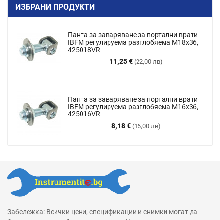
ИЗБРАНИ ПРОДУКТИ
Панта за заваряване за портални врати
IBFM регулируема разглобяема M18x36,
425018VR
Цена
11,25 €
(22,00 лв)
Панта за заваряване за портални врати
IBFM регулируема разглобяема М16х36,
425016VR
Цена
8,18 €
(16,00 лв)
Забележка: Всички цени, спецификации и снимки могат да