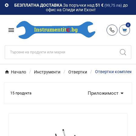
БЕЗПЛАТНА ДОСТАВКА
За поръчки над
51 €
до

(99,75 лв)
офис на Спиди или Еконт
0

Начало
Инструменти
Отвертки
Отвертки комплект

Приложимост
15 продукта