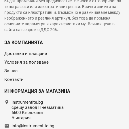
бъдат променяни без предизвестие. Не носим отговорност за
типографски или илюстративни грешки. Всички снимки на
продукти са илюстративни. Възможно е разминаване между
изображението и реалния артикул, без това да променя
основните параметри и характеристики му. Всички цени в
сайта са в евро и с ДДС 20%.
ЗА КОМПАНИЯТА
Доставка и плащане
Условия за ползване
За нас
Контакти
ИНФОРМАЦИЯ ЗА МАГАЗИНА
location_on
instrumentite.bg
срещу завод Пневматика
6600 Кърджали
България
info@instrumentite.bg
email