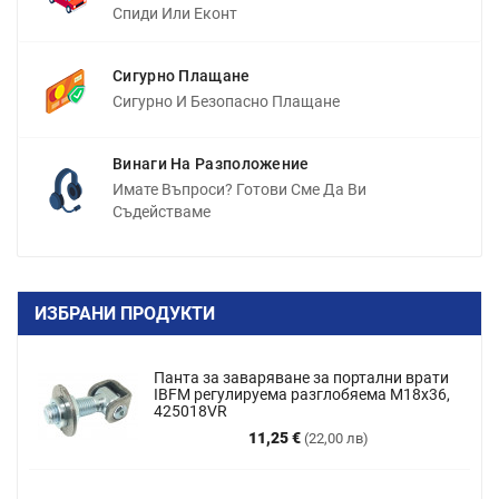
Спиди Или Еконт
Сигурно Плащане
Сигурно И Безопасно Плащане
Винаги На Разположение
Имате Въпроси? Готови Сме Да Ви
Съдействаме
ИЗБРАНИ ПРОДУКТИ
Панта за заваряване за портални врати
IBFM регулируема разглобяема M18x36,
425018VR
Цена
11,25 €
(22,00 лв)