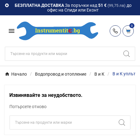
БЕЗПЛАТНА ДОСТАВКА
За поръчки над
51 €
до

(99,75 лв)
офис на Спиди или Еконт
0

Начало
Водопровод и отопление
В и К
В и К уплътн
Извинявайте за неудобството.
Потърсете отново