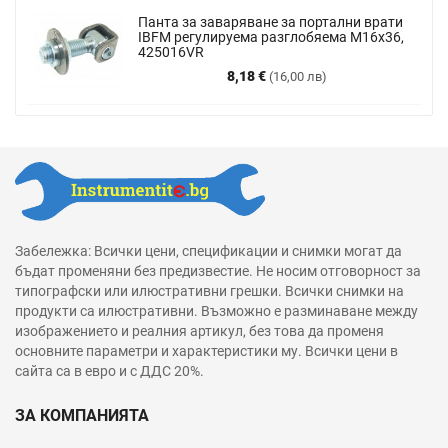
Панта за заваряване за портални врати
IBFM регулируема разглобяема М16х36,
425016VR
Цена
8,18 €
(16,00 лв)
Забележка: Всички цени, спецификации и снимки могат да
бъдат променяни без предизвестие. Не носим отговорност за
типографски или илюстративни грешки. Всички снимки на
продукти са илюстративни. Възможно е разминаване между
изображението и реалния артикул, без това да променя
основните параметри и характеристики му. Всички цени в
сайта са в евро и с ДДС 20%.
ЗА КОМПАНИЯТА