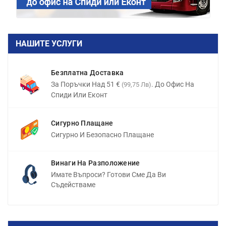
НАШИТЕ УСЛУГИ
Безплатна Доставка
За Поръчки Над 51 €
. До Офис На
(99,75 Лв)
Спиди Или Еконт
Сигурно Плащане
Сигурно И Безопасно Плащане
Винаги На Разположение
Имате Въпроси? Готови Сме Да Ви
Съдействаме