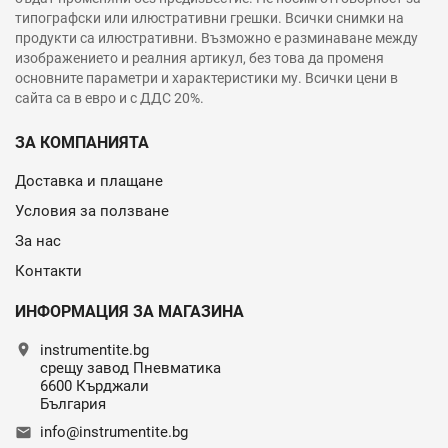
типографски или илюстративни грешки. Всички снимки на
продукти са илюстративни. Възможно е разминаване между
изображението и реалния артикул, без това да променя
основните параметри и характеристики му. Всички цени в
сайта са в евро и с ДДС 20%.
ЗА КОМПАНИЯТА
Доставка и плащане
Условия за ползване
За нас
Контакти
ИНФОРМАЦИЯ ЗА МАГАЗИНА
location_on
instrumentite.bg
срещу завод Пневматика
6600 Кърджали
България
info@instrumentite.bg
email