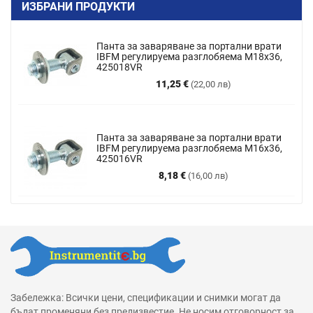
ИЗБРАНИ ПРОДУКТИ
Панта за заваряване за портални врати
IBFM регулируема разглобяема M18x36,
425018VR
Цена
11,25 €
(22,00 лв)
Панта за заваряване за портални врати
IBFM регулируема разглобяема М16х36,
425016VR
Цена
8,18 €
(16,00 лв)
Забележка: Всички цени, спецификации и снимки могат да
бъдат променяни без предизвестие. Не носим отговорност за