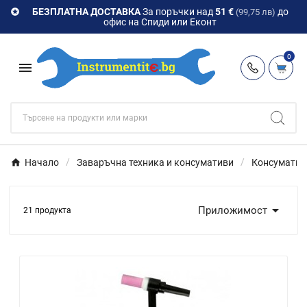
БЕЗПЛАТНА ДОСТАВКА
За поръчки над
51 €
до

(99,75 лв)
офис на Спиди или Еконт
0

Начало
Заваръчна техника и консумативи
Консумативи

Приложимост
21 продукта