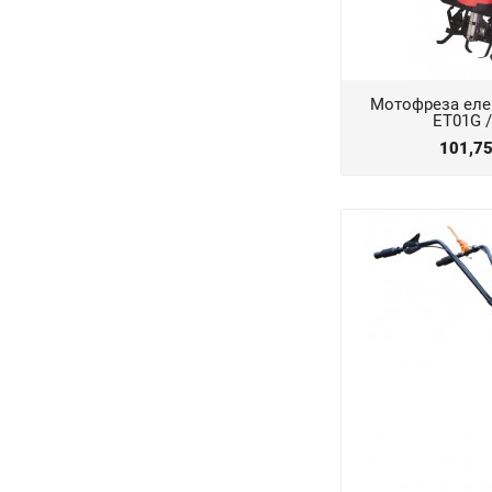
Мотофреза eле
ЕT01G 
101,7