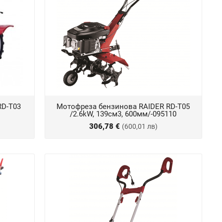
RD-T03
Мотофреза бензинова RAIDER RD-T05
/2.6kW, 139см3, 600мм/-095110
306,78 €
(600,01 лв)