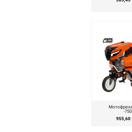
585,43
Мотофреза
-75
955,60