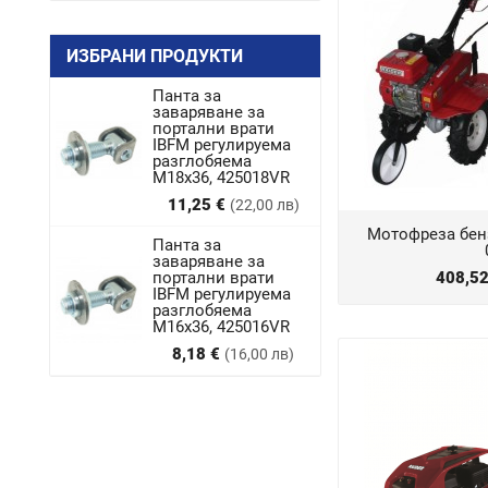
ИЗБРАНИ ПРОДУКТИ
Панта за
заваряване за
портални врати
IBFM регулируема
разглобяема
M18x36, 425018VR
Цена
11,25 €
(22,00 лв)
Мотофреза бен
Панта за
заваряване за
портални врати
408,5
IBFM регулируема
разглобяема
М16х36, 425016VR
Цена
8,18 €
(16,00 лв)