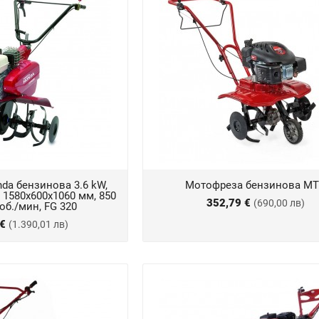
da бензинова 3.6 kW,
Мотофреза бензинова M
3, 1580x600x1060 мм, 850
352,79 €
(690,00 лв)
об./мин, FG 320
 €
(1.390,01 лв)