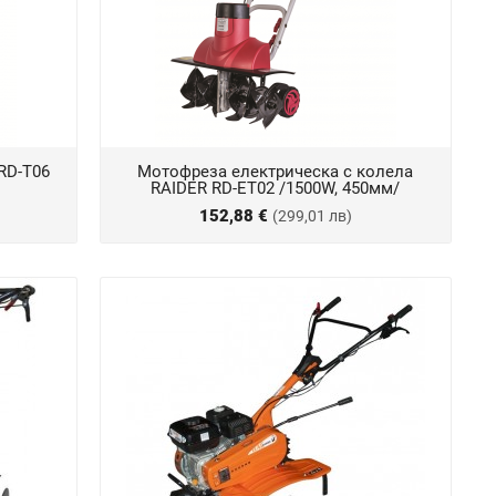
RD-T06
Мотофреза eлектрическа с колела
RAIDER RD-ЕT02 /1500W, 450мм/
152,88 €
(299,01 лв)