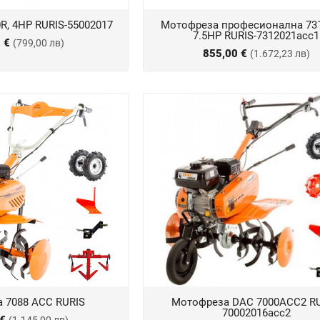
R, 4HP RURIS-55002017
Мотофреза професионална 73
7.5HP RURIS-7312021acc1
2 €
(799,00 лв)
855,00 €
(1.672,23 лв)
 7088 ACC RURIS
Мотофреза DAC 7000ACC2 RU
70002016acc2