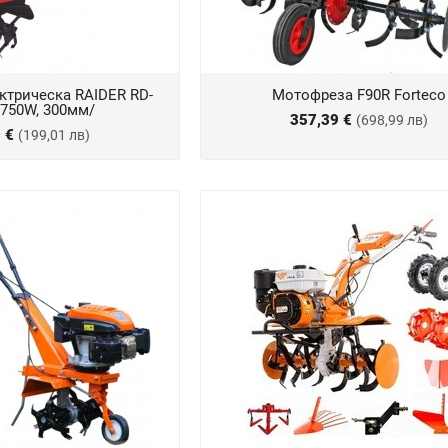
ктрическа RAIDER RD-
Мотофреза F90R Forteco
/750W, 300мм/
357,39 €
(698,99 лв)
5 €
(199,01 лв)