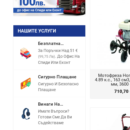
НАШИТЕ УСЛУГИ
Безплатна
Доставка
За Поръчки Над 51 €
. До Офис На
(99,75 Лв)
Спиди Или Еконт
Мотофреза Hon
Сигурно Плащане
4.89 к.с., 163 см
Сигурно И Безопасно
мм, 3600 
Плащане
710,70
Винаги На
Разположение
Имате Въпроси?
Готови Сме Да Ви
Съдействаме