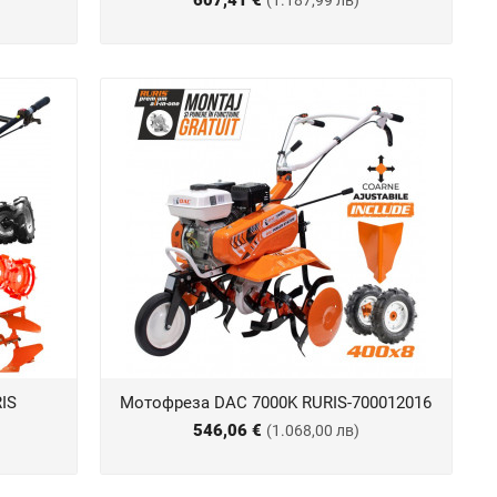
607,41 €
(1.187,99 лв)
IS
Мотофреза DAC 7000K RURIS-700012016
546,06 €
(1.068,00 лв)