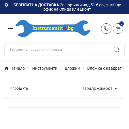
БЕЗПЛАТНА ДОСТАВКА
За поръчки над
51 €
до

(99,75 лв)
офис на Спиди или Еконт
0

Начало
Инструменти
Вложки
Вложка с квадрат 1/4

Приложимост
4 продукта