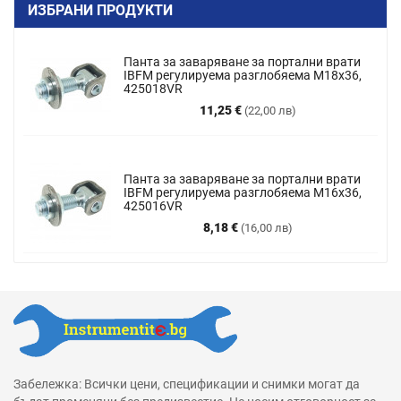
ИЗБРАНИ ПРОДУКТИ
Панта за заваряване за портални врати
IBFM регулируема разглобяема M18x36,
425018VR
Цена
11,25 €
(22,00 лв)
Панта за заваряване за портални врати
IBFM регулируема разглобяема М16х36,
425016VR
Цена
8,18 €
(16,00 лв)
Забележка: Всички цени, спецификации и снимки могат да