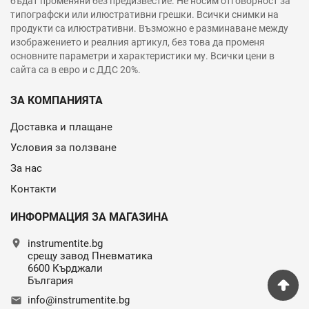
бъдат променяни без предизвестие. Не носим отговорност за
типографски или илюстративни грешки. Всички снимки на
продукти са илюстративни. Възможно е разминаване между
изображението и реалния артикул, без това да променя
основните параметри и характеристики му. Всички цени в
сайта са в евро и с ДДС 20%.
ЗА КОМПАНИЯТА
Доставка и плащане
Условия за ползване
За нас
Контакти
ИНФОРМАЦИЯ ЗА МАГАЗИНА
location_on
instrumentite.bg
срещу завод Пневматика
6600 Кърджали
България
info@instrumentite.bg
email