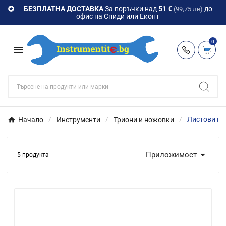
БЕЗПЛАТНА ДОСТАВКА
За поръчки над
51 €
до

(99,75 лв)
офис на Спиди или Еконт
0

Начало
Инструменти
Триони и ножовки
Листови н

Приложимост
5 продукта