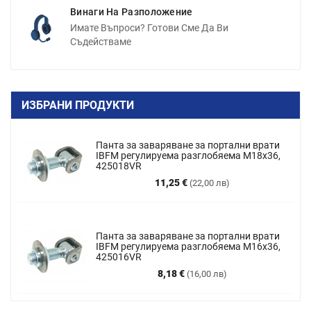
Винаги На Разположение
Имате Въпроси? Готови Сме Да Ви
Съдействаме
ИЗБРАНИ ПРОДУКТИ
Панта за заваряване за портални врати
IBFM регулируема разглобяема M18x36,
425018VR
Цена
11,25 €
(22,00 лв)
Панта за заваряване за портални врати
IBFM регулируема разглобяема М16х36,
425016VR
Цена
8,18 €
(16,00 лв)