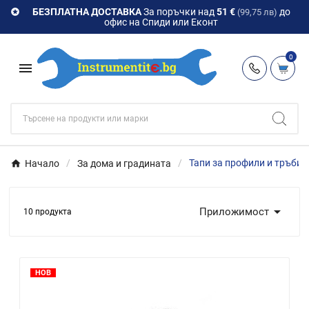
БЕЗПЛАТНА ДОСТАВКА
За поръчки над
51 €
до

(99,75 лв)
офис на Спиди или Еконт
0

Начало
За дома и градината
Тапи за профили и тръби

Приложимост
10 продукта
НОВ