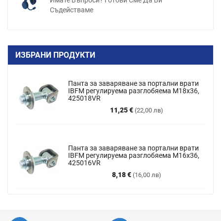
Имате Въпроси? Готови Сме Да Ви
Съдействаме
ИЗБРАНИ ПРОДУКТИ
Панта за заваряване за портални врати
IBFM регулируема разглобяема M18x36,
425018VR
Цена
11,25 €
(22,00 лв)
Панта за заваряване за портални врати
IBFM регулируема разглобяема М16х36,
425016VR
Цена
8,18 €
(16,00 лв)