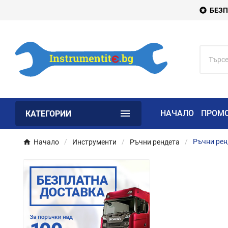
БЕЗП


НАЧАЛО
ПРОМ
КАТЕГОРИИ
Начало
Инструменти
Ръчни рендета
Ръчни рен