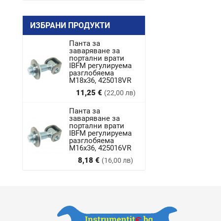
ИЗБРАНИ ПРОДУКТИ
Панта за
заваряване за
портални врати
IBFM регулируема
разглобяема
M18x36, 425018VR
Цена
11,25 €
(22,00 лв)
Панта за
заваряване за
портални врати
IBFM регулируема
разглобяема
М16х36, 425016VR
Цена
8,18 €
(16,00 лв)