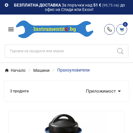
БЕЗПЛАТНА ДОСТАВКА
За поръчки над
51 €
до

(99,75 лв)
офис на Спиди или Еконт
0

Начало
Машини
Прахоуловители

Приложимост
3 продукта