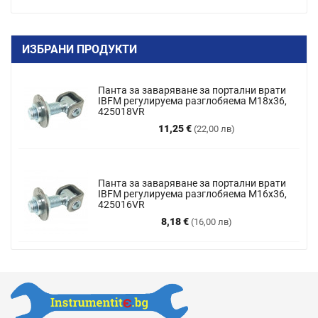
ИЗБРАНИ ПРОДУКТИ
Панта за заваряване за портални врати
IBFM регулируема разглобяема M18x36,
425018VR
Цена
11,25 €
(22,00 лв)
Панта за заваряване за портални врати
IBFM регулируема разглобяема М16х36,
425016VR
Цена
8,18 €
(16,00 лв)