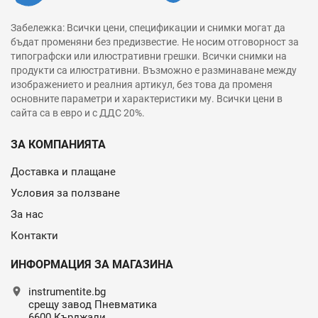
Забележка: Всички цени, спецификации и снимки могат да
бъдат променяни без предизвестие. Не носим отговорност за
типографски или илюстративни грешки. Всички снимки на
продукти са илюстративни. Възможно е разминаване между
изображението и реалния артикул, без това да променя
основните параметри и характеристики му. Всички цени в
сайта са в евро и с ДДС 20%.
ЗА КОМПАНИЯТА
Доставка и плащане
Условия за ползване
За нас
Контакти
ИНФОРМАЦИЯ ЗА МАГАЗИНА
location_on
instrumentite.bg
срещу завод Пневматика
6600 Кърджали