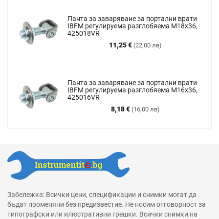
Панта за заваряване за портални врати
IBFM регулируема разглобяема M18x36,
425018VR
Цена
11,25 €
(22,00 лв)
Панта за заваряване за портални врати
IBFM регулируема разглобяема М16х36,
425016VR
Цена
8,18 €
(16,00 лв)
Забележка: Всички цени, спецификации и снимки могат да
бъдат променяни без предизвестие. Не носим отговорност за
типографски или илюстративни грешки. Всички снимки на