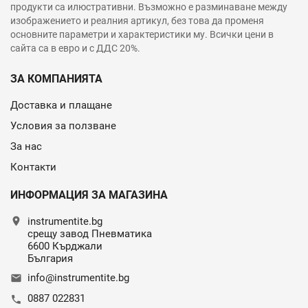
продукти са илюстративни. Възможно е разминаване между
изображението и реалния артикул, без това да променя
основните параметри и характеристики му. Всички цени в
сайта са в евро и с ДДС 20%.
ЗА КОМПАНИЯТА
Доставка и плащане
Условия за ползване
За нас
Контакти
ИНФОРМАЦИЯ ЗА МАГАЗИНА
location_on
instrumentite.bg
срещу завод Пневматика
6600 Кърджали
България
info@instrumentite.bg
email
0887 022831
call