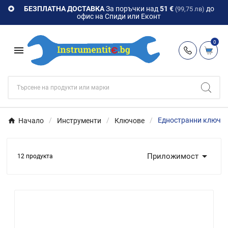
БЕЗПЛАТНА ДОСТАВКА
За поръчки над
51 €
до

(99,75 лв)
офис на Спиди или Еконт
0

Начало
Инструменти
Ключове
Едностранни ключо

Приложимост
12 продукта