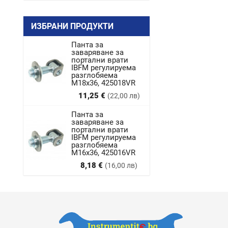
ИЗБРАНИ ПРОДУКТИ
Панта за
заваряване за
портални врати
IBFM регулируема
разглобяема
M18x36, 425018VR
Цена
11,25 €
(22,00 лв)
Панта за
заваряване за
портални врати
IBFM регулируема
разглобяема
М16х36, 425016VR
Цена
8,18 €
(16,00 лв)