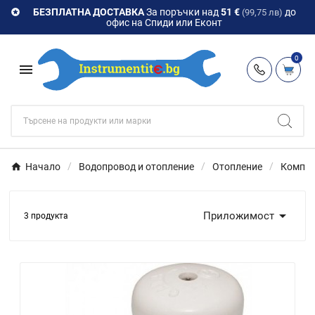
БЕЗПЛАТНА ДОСТАВКА
За поръчки над
51 €
до

(99,75 лв)
офис на Спиди или Еконт
0

Начало
Водопровод и отопление
Отопление
Компон

Приложимост
3 продукта