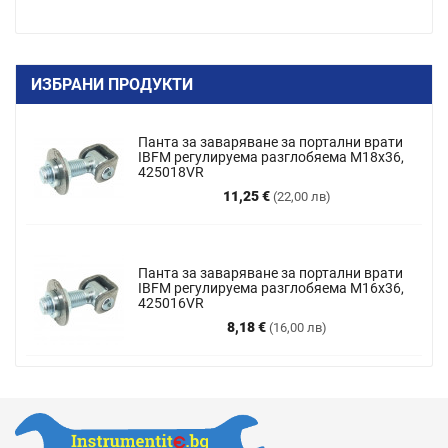
ИЗБРАНИ ПРОДУКТИ
Панта за заваряване за портални врати
IBFM регулируема разглобяема M18x36,
425018VR
Цена
11,25 €
(22,00 лв)
Панта за заваряване за портални врати
IBFM регулируема разглобяема М16х36,
425016VR
Цена
8,18 €
(16,00 лв)