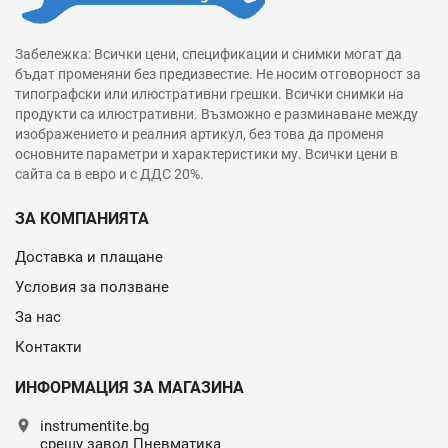
Забележка: Всички цени, спецификации и снимки могат да
бъдат променяни без предизвестие. Не носим отговорност за
типографски или илюстративни грешки. Всички снимки на
продукти са илюстративни. Възможно е разминаване между
изображението и реалния артикул, без това да променя
основните параметри и характеристики му. Всички цени в
сайта са в евро и с ДДС 20%.
ЗА КОМПАНИЯТА
Доставка и плащане
Условия за ползване
За нас
Контакти
ИНФОРМАЦИЯ ЗА МАГАЗИНА
location_on
instrumentite.bg
срещу завод Пневматика