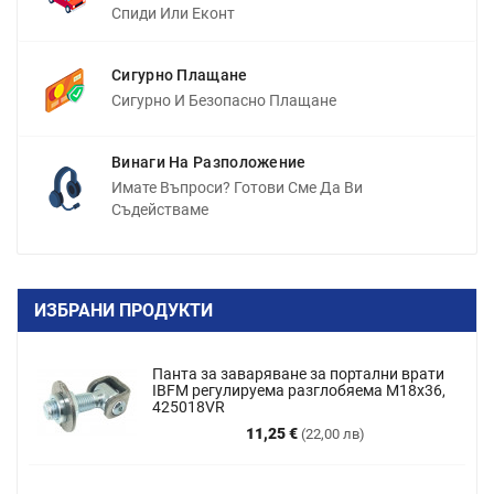
Спиди Или Еконт
Сигурно Плащане
Сигурно И Безопасно Плащане
Винаги На Разположение
Имате Въпроси? Готови Сме Да Ви
Съдействаме
ИЗБРАНИ ПРОДУКТИ
Панта за заваряване за портални врати
IBFM регулируема разглобяема M18x36,
425018VR
Цена
11,25 €
(22,00 лв)