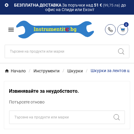
БЕЗПЛАТНА ДОСТАВКА
За поръчки над
51 €
до

(99,75 лв)
офис на Спиди или Еконт
0

Начало
Инструменти
Шкурки
Шкурки за лентов шм
Извинявайте за неудобството.
Потърсете отново