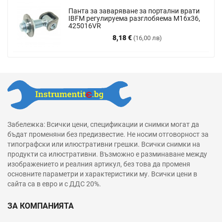
Панта за заваряване за портални врати
IBFM регулируема разглобяема М16х36,
425016VR
Цена
8,18 €
(16,00 лв)
Забележка: Всички цени, спецификации и снимки могат да
бъдат променяни без предизвестие. Не носим отговорност за
типографски или илюстративни грешки. Всички снимки на
продукти са илюстративни. Възможно е разминаване между
изображението и реалния артикул, без това да променя
основните параметри и характеристики му. Всички цени в
сайта са в евро и с ДДС 20%.
ЗА КОМПАНИЯТА