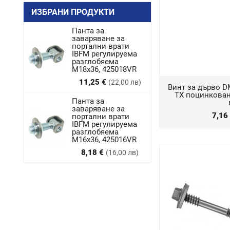
ИЗБРАНИ ПРОДУКТИ
Панта за
заваряване за
портални врати
IBFM регулируема
разглобяема
M18x36, 425018VR
Цена
11,25 €
(22,00 лв)
Винт за дърво D
TX поцинкован,
Панта за
заваряване за
7,16
портални врати
IBFM регулируема
разглобяема
М16х36, 425016VR
Цена
8,18 €
(16,00 лв)