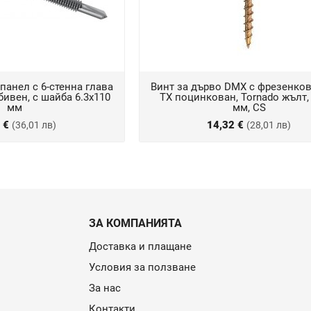
панел с 6-стенна глава
Винт за дърво DMX с фрезенков
бивен, с шайба 6.3x110
TX поцинкован, Tornado жълт,
мм
мм, CS
1 €
14,32 €
(36,01 лв)
(28,01 лв)
ЗА КОМПАНИЯТА
Доставка и плащане
Условия за ползване
За нас
Контакти