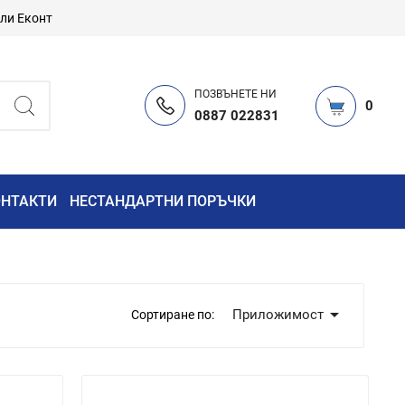
или Еконт
ПОЗВЪНЕТЕ НИ
0
0887 022831
ОНТАКТИ
НЕСТАНДАРТНИ ПОРЪЧКИ

Приложимост
Сортиране по: