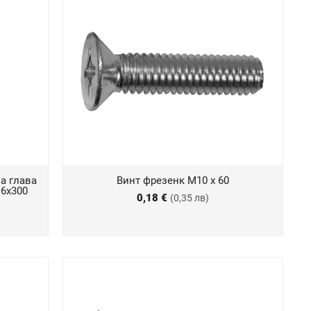
а глава
Винт фрезенк М10 х 60
 6x300
0,18 €
(0,35 лв)