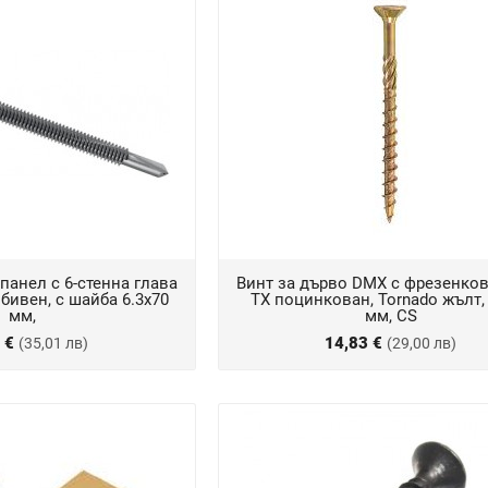
панел с 6-стенна глава
Винт за дърво DMX с фрезенков
бивен, с шайба 6.3x70
TX поцинкован, Tornado жълт,
мм,
мм, CS
0 €
14,83 €
(35,01 лв)
(29,00 лв)