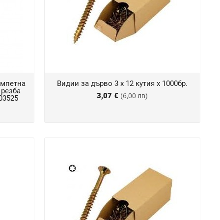
омпетна
Видии за дърво 3 х 12 кутия х 1000бр.
 резба
3,07 €
(6,00 лв)
903525