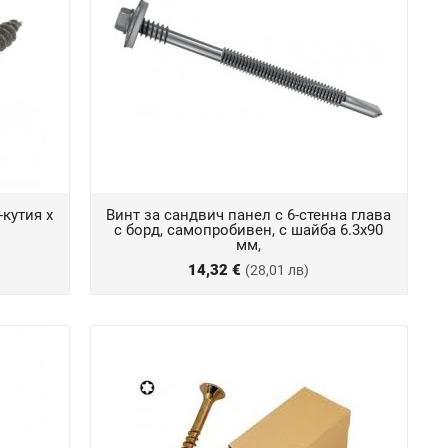
-кутия х
Винт за сандвич панел с 6-стенна глава
с борд, самопробивен, с шайба 6.3x90
мм,
14,32 €
(28,01 лв)