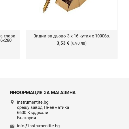
а глава
Видии за дърво 3 х 16 кутия х 1000бр.
 6x280
3,53 €
(6,90 лв)
ИНФОРМАЦИЯ ЗА МАГАЗИНА
location_on
instrumentite.bg
срещу завод Пневматика
6600 Кърджали
България
info@instrumentite.bg
email