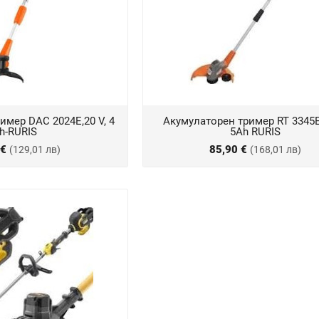
имер DAC 2024E,20 V, 4
Акумулаторен тример RT 3345E,
h-RURIS
5Ah RURIS
 €
85,90 €
(129,01 лв)
(168,01 лв)