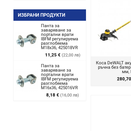
ИЗБРАНИ ПРОДУКТИ
Панта за
заваряване за
портални врати
IBFM регулируема
разглобяема
M18x36, 425018VR
Цена
11,25 €
(22,00 лв)
Коса DeWALT ак
Панта за
ръчна без батер
заваряване за
мм,
портални врати
IBFM регулируема
280,7
разглобяема
М16х36, 425016VR
Цена
8,18 €
(16,00 лв)