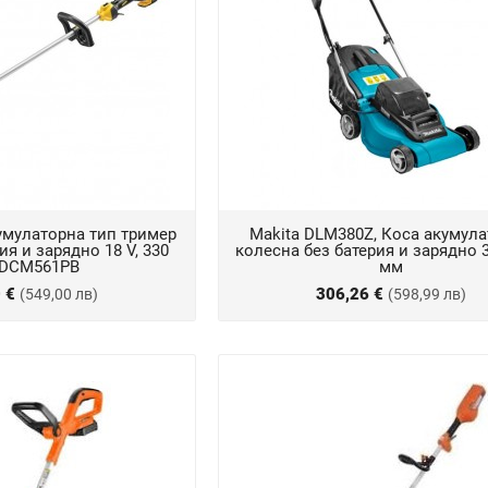
умулаторна тип тример
Makita DLM380Z, Коса акумул
ия и зарядно 18 V, 330
колесна без батерия и зарядно 3
 DCM561PB
мм
0 €
306,26 €
(549,00 лв)
(598,99 лв)