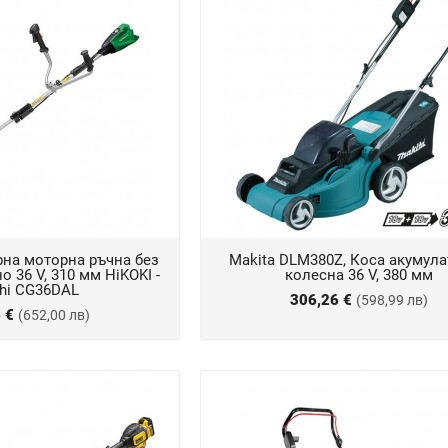
рна моторна ръчна без
Makita DLM380Z, Коса акумул
о 36 V, 310 мм HiKOKI -
колесна 36 V, 380 мм
chi CG36DAL
306,26 €
(598,99 лв)
6 €
(652,00 лв)