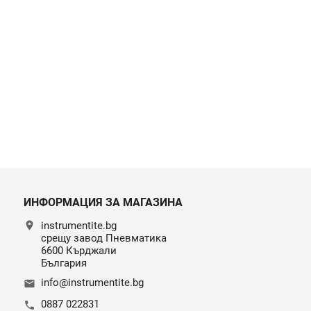
ИНФОРМАЦИЯ ЗА МАГАЗИНА
location_on
instrumentite.bg
срещу завод Пневматика
6600 Кърджали
България
info@instrumentite.bg
email
0887 022831
call