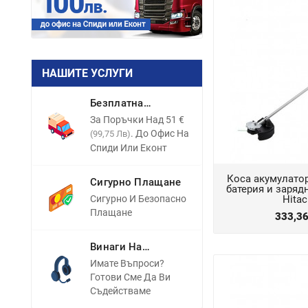
НАШИТЕ УСЛУГИ
Безплатна
Доставка
За Поръчки Над 51 €
. До Офис На
(99,75 Лв)
Спиди Или Еконт
Коса акумулато
Сигурно Плащане
батерия и зарядн
Сигурно И Безопасно
Hita
Плащане
333,3
Винаги На
Разположение
Имате Въпроси?
Готови Сме Да Ви
Съдействаме